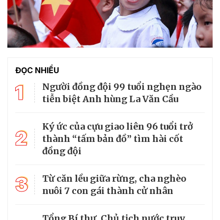
ĐỌC NHIỀU
1
Người đồng đội 99 tuổi nghẹn ngào
tiễn biệt Anh hùng La Văn Cầu
Ký ức của cựu giao liên 96 tuổi trở
2
thành “tấm bản đồ” tìm hài cốt
đồng đội
3
Từ căn lều giữa rừng, cha nghèo
nuôi 7 con gái thành cử nhân
Tổng Bí thư, Chủ tịch nước truy