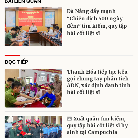
BÀI LIÊN QUAN
Đà Nẵng đẩy mạnh
“Chiến dịch 500 ngày
đêm” tìm kiếm, quy tập
hài cốt liệt sĩ
ĐỌC TIẾP
Thanh Hóa tiếp tục kêu
gọi chung tay phân tích
ADN, xác định danh tính
hài cốt liệt sĩ
Xuất quân tìm kiếm,
quy tập hài cốt liệt sĩ hy
sinh tại Campuchia