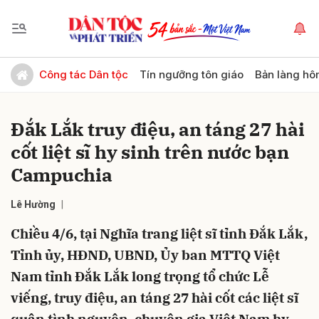
Gửi bình luận
Công tác Dân tộc
Tín ngưỡng tôn giáo
Bản làng hô
Đắk Lắk truy điệu, an táng 27 hài
cốt liệt sĩ hy sinh trên nước bạn
Campuchia
Lê Hường
Hủy
Gửi
Chiều 4/6, tại Nghĩa trang liệt sĩ tỉnh Đắk Lắk,
Tỉnh ủy, HĐND, UBND, Ủy ban MTTQ Việt
Nam tỉnh Đắk Lắk long trọng tổ chức Lễ
viếng, truy điệu, an táng 27 hài cốt các liệt sĩ