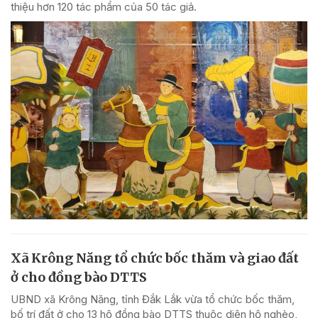
thiệu hơn 120 tác phẩm của 50 tác giả.
Xã Krông Năng tổ chức bốc thăm và giao đất
ở cho đồng bào DTTS
UBND xã Krông Năng, tỉnh Đắk Lắk vừa tổ chức bốc thăm,
bố trí đất ở cho 13 hộ đồng bào DTTS thuộc diện hộ nghèo,