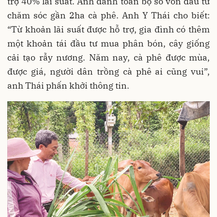
trợ 40% lãi suất. Anh dành toàn bộ số vốn đầu tư
chăm sóc gần 2ha cà phê. Anh Y Thái cho biết:
“Từ khoản lãi suất được hỗ trợ, gia đình có thêm
một khoản tái đầu tư mua phân bón, cây giống
cải tạo rẫy nương. Năm nay, cà phê được mùa,
được giá, người dân trồng cà phê ai cũng vui”,
anh Thái phấn khởi thông tin.