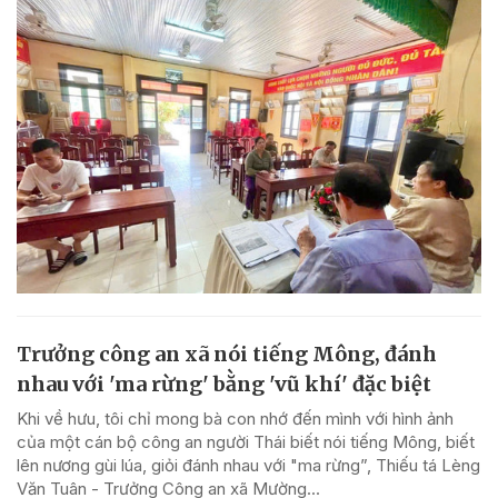
Trưởng công an xã nói tiếng Mông, đánh
nhau với 'ma rừng' bằng 'vũ khí' đặc biệt
Khi về hưu, tôi chỉ mong bà con nhớ đến mình với hình ảnh
của một cán bộ công an người Thái biết nói tiếng Mông, biết
lên nương gùi lúa, giỏi đánh nhau với "ma rừng”, Thiếu tá Lèng
Văn Tuân - Trưởng Công an xã Mường...