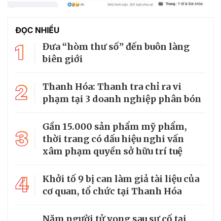
ĐỌC NHIỀU
1
Đưa “hòm thư số” đến buôn làng
biên giới
2
Thanh Hóa: Thanh tra chỉ ra vi
phạm tại 3 doanh nghiệp phân bón
Gần 15.000 sản phẩm mỹ phẩm,
3
thời trang có dấu hiệu nghi vấn
xâm phạm quyền sở hữu trí tuệ
4
Khởi tố 9 bị can làm giả tài liệu của
cơ quan, tổ chức tại Thanh Hóa
Năm người tử vong sau sự cố tại