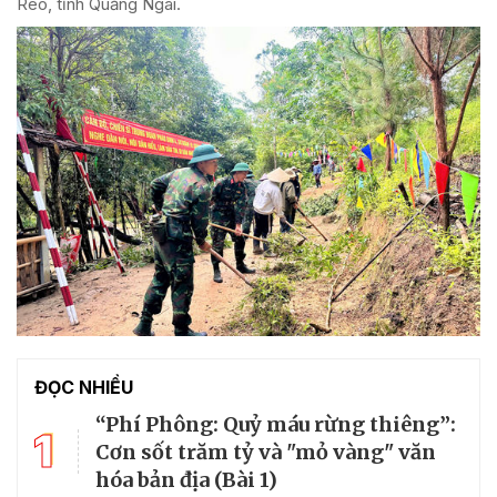
Réo, tỉnh Quảng Ngãi.
ĐỌC NHIỀU
“Phí Phông: Quỷ máu rừng thiêng”:
1
Cơn sốt trăm tỷ và "mỏ vàng" văn
hóa bản địa (Bài 1)