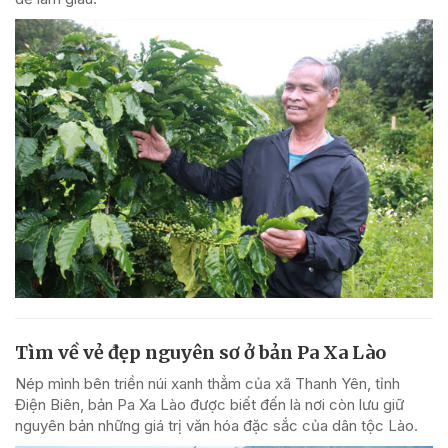
Tìm về vẻ đẹp nguyên sơ ở bản Pa Xa Lào
Nép mình bên triền núi xanh thẳm của xã Thanh Yên, tỉnh
Điện Biên, bản Pa Xa Lào được biết đến là nơi còn lưu giữ
nguyên bản những giá trị văn hóa đặc sắc của dân tộc Lào.