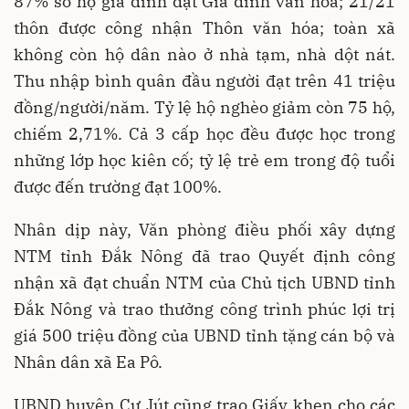
87% số hộ gia đình đạt Gia đình văn hóa; 21/21
thôn được công nhận Thôn văn hóa; toàn xã
không còn hộ dân nào ở nhà tạm, nhà dột nát.
Thu nhập bình quân đầu người đạt trên 41 triệu
đồng/người/năm. Tỷ lệ hộ nghèo giảm còn 75 hộ,
chiếm 2,71%. Cả 3 cấp học đều được học trong
những lớp học kiên cố; tỷ lệ trẻ em trong độ tuổi
được đến trường đạt 100%.
Nhân dịp này, Văn phòng điều phối xây dựng
NTM tỉnh Đắk Nông đã trao Quyết định công
nhận xã đạt chuẩn NTM của Chủ tịch UBND tỉnh
Đắk Nông và trao thưởng công trình phúc lợi trị
giá 500 triệu đồng của UBND tỉnh tặng cán bộ và
Nhân dân xã Ea Pô.
UBND huyện Cư Jút cũng trao Giấy khen cho các