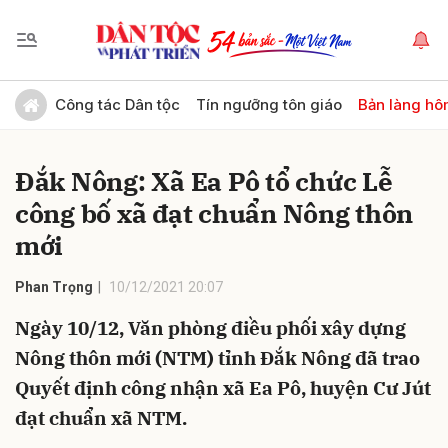
Gửi bình luận
Công tác Dân tộc
Tín ngưỡng tôn giáo
Bản làng hô
Đắk Nông: Xã Ea Pô tổ chức Lễ
công bố xã đạt chuẩn Nông thôn
mới
Phan Trọng
10/12/2021 20:07
Hủy
Gửi
Ngày 10/12, Văn phòng điều phối xây dựng
Nông thôn mới (NTM) tỉnh Đắk Nông đã trao
Quyết định công nhận xã Ea Pô, huyện Cư Jút
đạt chuẩn xã NTM.