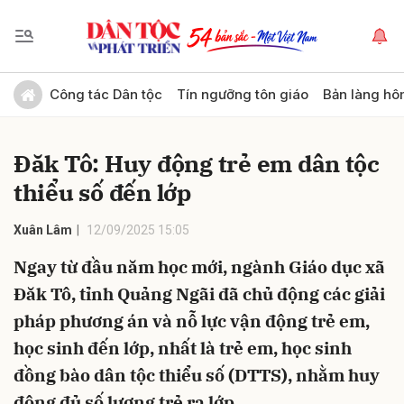
Gửi bình luận
Công tác Dân tộc
Tín ngưỡng tôn giáo
Bản làng hô
Đăk Tô: Huy động trẻ em dân tộc
thiểu số đến lớp
Xuân Lâm
12/09/2025 15:05
Ngay từ đầu năm học mới, ngành Giáo dục xã
Hủy
Gửi
Đăk Tô, tỉnh Quảng Ngãi đã chủ động các giải
pháp phương án và nỗ lực vận động trẻ em,
học sinh đến lớp, nhất là trẻ em, học sinh
đồng bào dân tộc thiểu số (DTTS), nhằm huy
động đủ số lượng trẻ ra lớp.