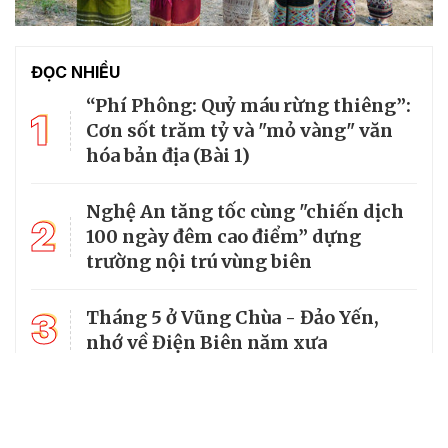
ĐỌC NHIỀU
“Phí Phông: Quỷ máu rừng thiêng”:
1
Cơn sốt trăm tỷ và "mỏ vàng" văn
hóa bản địa (Bài 1)
Nghệ An tăng tốc cùng "chiến dịch
2
100 ngày đêm cao điểm” dựng
trường nội trú vùng biên
3
Tháng 5 ở Vũng Chùa - Đảo Yến,
nhớ về Điện Biên năm xưa
4
Mường Típ dựng “ba yên” để giữ
vững đường biên dài nhất Nghệ An