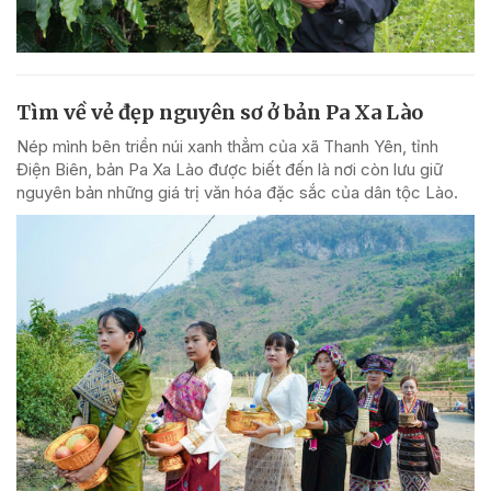
Tìm về vẻ đẹp nguyên sơ ở bản Pa Xa Lào
Nép mình bên triền núi xanh thẳm của xã Thanh Yên, tỉnh
Điện Biên, bản Pa Xa Lào được biết đến là nơi còn lưu giữ
nguyên bản những giá trị văn hóa đặc sắc của dân tộc Lào.