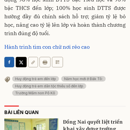
bậc THCS đến lớp; 100% học sinh DTTS được
hưởng đầy đủ chính sách hỗ trợ; giảm tỷ lệ bỏ
học, nâng cao tỷ lệ lên lớp và hoàn thành chương
trình đúng độ tuổi.
Hành trình tìm con chữ nơi rẻo cao
Huy động trẻ em đến lớp
Năm học mới ở Đăk Tô:
Huy động trẻ em dân tộc thiểu số đến lớp
Trường Mầm non Pô Kô
BÀI LIÊN QUAN
Đồng Nai quyết liệt triển
khai xây dựng trường