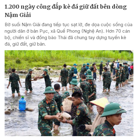
1.200 ngày công đắp kè đá giữ đất bên dòng
Nậm Giải
Bờ suối Nậm Giải đang tiếp tục sạt lở, đe dọa cuộc sống của
người dân ở bản Pục, xã Quế Phong (Nghệ An). Hơn 70 cán
bộ, chiến sĩ và đồng bào Thái đã chung tay dựng tuyến kè
đá, giữ đất, giữ bản.