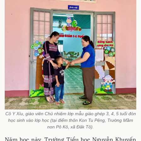
Cô Y Xíu, giáo viên Chủ nhiệm lớp mẫu giáo ghép 3, 4, 5 tuổi đón
học sinh vào lớp học (tại điểm thôn Kon Tu Pêng, Trường Mầm
non Pô Kô, xã Đăk Tô).
Năm học này, Trường Tiểu học Nguyễn Khuyến