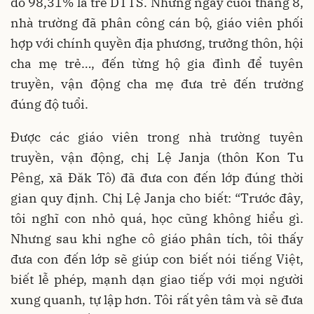
đó 98,31% là trẻ DTTS. Những ngày cuối tháng 8,
nhà trường đã phân công cán bộ, giáo viên phối
hợp với chính quyền địa phương, trưởng thôn, hội
cha mẹ trẻ…, đến từng hộ gia đình để tuyên
truyền, vận động cha mẹ đưa trẻ đến trường
đúng độ tuổi.
Được các giáo viên trong nhà trường tuyên
truyền, vận động, chị Lệ Janja (thôn Kon Tu
Pêng, xã Đăk Tô) đã đưa con đến lớp đúng thời
gian quy định. Chị Lệ Janja cho biết:
“Trước đây,
tôi nghĩ con nhỏ quá, học cũng không hiểu gì.
Nhưng sau khi nghe cô giáo phân tích, tôi thấy
đưa con đến lớp sẽ giúp con biết nói tiếng Việt,
biết lễ phép, mạnh dạn giao tiếp với mọi người
xung quanh, tự lập hơn. Tôi rất yên tâm và sẽ đưa