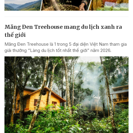
Măng Đen Treehouse mang du lịch xanh ra
thế giới
Măng Đen Treehouse là 1 trong 5 đại diện Việt Nam tham gia
giải thưởng “Làng du lịch tốt nhất thế giới” năm 2026.