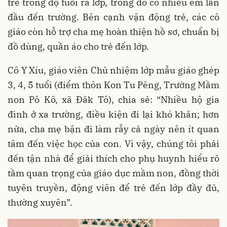
trẻ trong độ tuổi ra lớp, trong đó có nhiều em lần
đầu đến trường. Bên cạnh vận động trẻ, các cô
giáo còn hỗ trợ cha mẹ hoàn thiện hồ sơ, chuẩn bị
đồ dùng, quần áo cho trẻ đến lớp.
Cô Y Xíu, giáo viên Chủ nhiệm lớp mẫu giáo ghép
3, 4, 5 tuổi (điểm thôn Kon Tu Pêng, Trường Mầm
non Pô Kô, xã Đăk Tô), chia sẻ: “Nhiều hộ gia
đình ở xa trường, điều kiện đi lại khó khăn; hơn
nữa, cha mẹ bận đi làm rẫy cả ngày nên ít quan
tâm đến việc học của con. Vì vậy, chúng tôi phải
đến tận nhà để giải thích cho phụ huynh hiểu rõ
tầm quan trọng của giáo dục mầm non, đồng thời
tuyên truyền, động viên để trẻ đến lớp đầy đủ,
thường xuyên”.