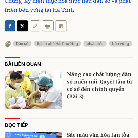
Chung tay hiện thực hóa mục tiêu dân số và phát
triển bền vững tại Hà Tĩnh
Dân số
thành phố Hải Pho0fng
phát triển
bền vững
BÀI LIÊN QUAN
Nâng cao chất lượng dân
số miền núi: Quyết tâm từ
cơ sở đến chính quyền
(Bài 2)
ĐỌC TIẾP
Sắc màu văn hóa lan tỏa