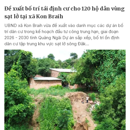
Đề xuất bố trí tái định cư cho 120 hộ dân vùng
sạt lở tại xã Kon Braih
UBND xã Kon Braih vừa đề xuất vào danh mục các dự án bố
trí dân cư trong kế hoạch đầu tư công trung hạn, giai đoạn
2026 - 2030 tỉnh Quảng Ngãi Dự án sắp xếp, bố trí ổn định
dân cư tập trung khu vực sạt lở sông Đăk...