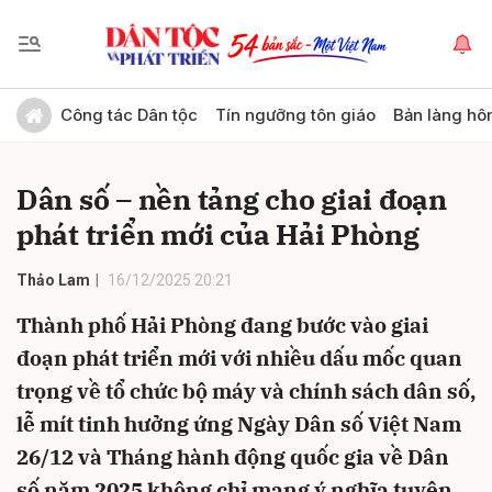
Gửi bình luận
Công tác Dân tộc
Tín ngưỡng tôn giáo
Bản làng hô
Dân số – nền tảng cho giai đoạn
phát triển mới của Hải Phòng
Thảo Lam
16/12/2025 20:21
Thành phố Hải Phòng đang bước vào giai
Hủy
Gửi
đoạn phát triển mới với nhiều dấu mốc quan
trọng về tổ chức bộ máy và chính sách dân số,
lễ mít tinh hưởng ứng Ngày Dân số Việt Nam
26/12 và Tháng hành động quốc gia về Dân
số năm 2025 không chỉ mang ý nghĩa tuyên