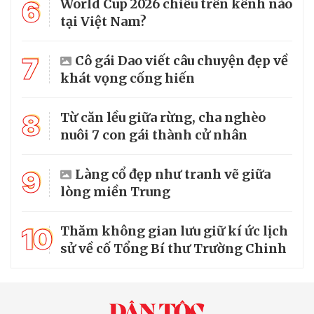
6
World Cup 2026 chiếu trên kênh nào
tại Việt Nam?
7
Cô gái Dao viết câu chuyện đẹp về
khát vọng cống hiến
8
Từ căn lều giữa rừng, cha nghèo
nuôi 7 con gái thành cử nhân
9
Làng cổ đẹp như tranh vẽ giữa
lòng miền Trung
10
Thăm không gian lưu giữ kí ức lịch
sử về cố Tổng Bí thư Trường Chinh