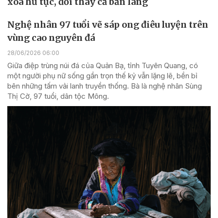
xóa hủ tục, đổi thay cả bản làng
Nghệ nhân 97 tuổi vẽ sáp ong điêu luyện trên
vùng cao nguyên đá
28/06/2026 06:00
Giữa điệp trùng núi đá của Quản Bạ, tỉnh Tuyên Quang, có
một người phụ nữ sống gần trọn thế kỷ vẫn lặng lẽ, bền bỉ
bên những tấm vải lanh truyền thống. Bà là nghệ nhân Sùng
Thị Cờ, 97 tuổi, dân tộc Mông.