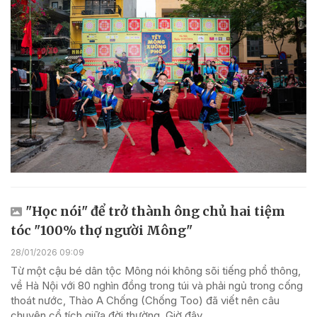
"Học nói" để trở thành ông chủ hai tiệm
tóc "100% thợ người Mông"
28/01/2026 09:09
Từ một cậu bé dân tộc Mông nói không sõi tiếng phổ thông,
về Hà Nội với 80 nghìn đồng trong túi và phải ngủ trong cống
thoát nước, Thào A Chống (Chống Too) đã viết nên câu
chuyện cổ tích giữa đời thường. Giờ đây,...