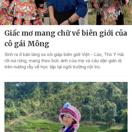
Giấc mơ mang chữ về biên giới của
cô gái Mông
Sinh ra ở bản làng xa xôi giáp biên giới Việt - Lào, Thò Y Hải
rời núi rừng, mang theo bức ảnh của mẹ và câu dặn giản dị
trên nương rẫy về học tập tại ngôi trường nội trú.