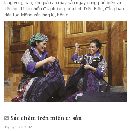
làng vùng cao, khi quần áo may sẵn ngày càng phổ biến và
tiện lợi, thì tại nhiều địa phương của tỉnh Điện Biên, đồng bào
dân tộc Mông vẫn lặng lẽ, bền bỉ...
Sắc chàm trên miền di sản
16/01/2026 15:12