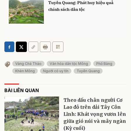
Tuyên Quang: Phát huy hiệu quả
chính sách dân tộc
Vàng Chá Thào
Văn hóa dân tộc Mông
Phố Bảng
Khèn Mông
Người có uy tín
Tuyên Quang
BÀI LIÊN QUAN
Theo dấu chân người Cơ
Lao đỏ trên dải Tây Côn
Lĩnh: Khát vọng vươn lên
giữa gió núi và mây ngàn
(Kỳ cuối)