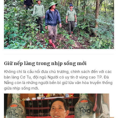
Giữ nếp làng trong nhịp sống mới
Không chỉ là cầu nối đưa chủ trương, chính sách đến với các
bản làng Cơ Tu, đội ngũ Người có uy tín ở vùng cao TP. Đà
Nẵng còn là những người bền bỉ giữ lửa văn hóa truyền thống
giữa nhịp sống mới.