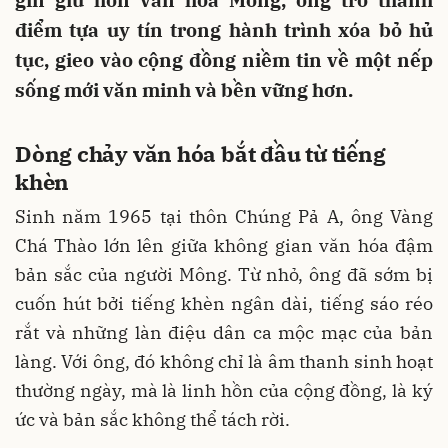
gìn giữ hồn văn hóa Mông, ông trở thành
điểm tựa uy tín trong hành trình xóa bỏ hủ
tục, gieo vào cộng đồng niềm tin về một nếp
sống mới văn minh và bền vững hơn.
Dòng chảy văn hóa bắt đầu từ tiếng
khèn
Sinh năm 1965 tại thôn Chúng Pả A, ông Vàng
Chá Thào lớn lên giữa không gian văn hóa đậm
bản sắc của người Mông. Từ nhỏ, ông đã sớm bị
cuốn hút bởi tiếng khèn ngân dài, tiếng sáo réo
rắt và những làn điệu dân ca mộc mạc của bản
làng. Với ông, đó không chỉ là âm thanh sinh hoạt
thường ngày, mà là linh hồn của cộng đồng, là ký
ức và bản sắc không thể tách rời.