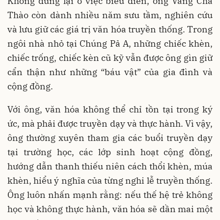
Không dừng lại ở việc biểu diễn, ông Vàng Chá
Thào còn dành nhiều năm sưu tầm, nghiên cứu
và lưu giữ các giá trị văn hóa truyền thống. Trong
ngôi nhà nhỏ tại Chúng Pả A, những chiếc khèn,
chiếc trống, chiếc kèn cũ kỹ vẫn được ông gìn giữ
cẩn thận như những “báu vật” của gia đình và
cộng đồng.
Với ông, văn hóa không thể chỉ tồn tại trong ký
ức, mà phải được truyền dạy và thực hành. Vì vậy,
ông thường xuyên tham gia các buổi truyền dạy
tại trường học, các lớp sinh hoạt cộng đồng,
hướng dẫn thanh thiếu niên cách thổi khèn, múa
khèn, hiểu ý nghĩa của từng nghi lễ truyền thống.
Ông luôn nhấn mạnh rằng: nếu thế hệ trẻ không
học và không thực hành, văn hóa sẽ dần mai một