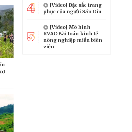
4
[Video] Đặc sắc trang
phục của người Sán Dìu
[Video] Mô hình
5
RVAC-Bài toán kinh tế
nông nghiệp miền biên
viễn
hần
Xơ