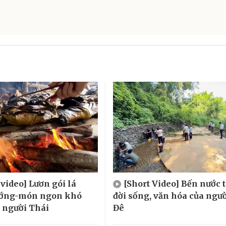
 video] Lươn gói lá
[Short Video] Bến nước 
ướng-món ngon khó
đời sống, văn hóa của ngườ
 người Thái
Đê