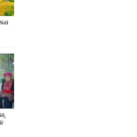
 Nơi
50,
từ