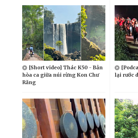
[Short video] Thác K50 - Bản
[Podca
hòa ca giữa núi rừng Kon Chư
lại rước
Răng