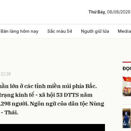
Thứ Bảy,
08/08/2026
bình luận
Bản làng hôm nay
Sắc màu 54
Người giữ lửa
Media
ĐỌC
 22:38
ần lớn ở các tỉnh miền núi phía Bắc.
 trạng kinh tế - xã hội 53 DTTS năm
Hủy
G
.298 người. Ngôn ngữ của dân tộc Nùng
- Thái.