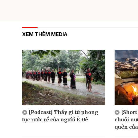
XEM THÊM MEDIA
[Podcast] Thấy gì từ phong
[Short
tục rước rể của người Ê Đê
chuối n
quên của