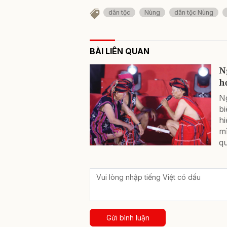
dân tộc
Nùng
dân tộc Nùng
BÀI LIÊN QUAN
N
h
N
b
hi
mì
qu
Gửi bình luận