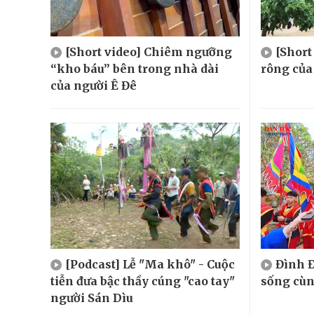
[Short video] Chiêm ngưỡng
[Shor
“kho báu” bên trong nhà dài
rông của
của người Ê Đê
[Podcast] Lễ "Ma khô" - Cuộc
Đình Đ
tiễn đưa bậc thầy cúng "cao tay"
sống cù
người Sán Dìu