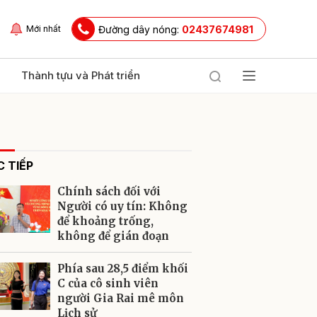
Đường dây nóng:
02437674981
Mới nhất
Thành tựu và Phát triển
 TIẾP
Chính sách đối với
Người có uy tín: Không
để khoảng trống,
không để gián đoạn
ửi
Phía sau 28,5 điểm khối
C của cô sinh viên
người Gia Rai mê môn
Lịch sử