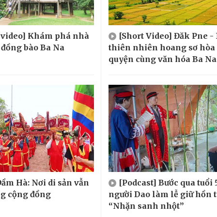
t video] Khám phá nhà
[Short Video] Đăk Pne -
 đồng bào Ba Na
thiên nhiên hoang sơ hòa
quyện cùng văn hóa Ba Na
ầm Hà: Nơi di sản vẫn
[Podcast] Bước qua tuổi 
ng cộng đồng
người Dao làm lễ giữ hồn 
“Nhặn sanh nhột”