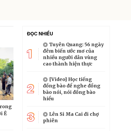
ĐỌC NHIỀU
Tuyên Quang: 56 ngày
1
đêm biến ước mơ của
nhiều người dân vùng
cao thành hiện thực
[Video] Học tiếng
2
đồng bào để nghe đồng
bào nói, nói đồng bào
hiểu
trong
3
i Ê
Lên Si Ma Cai đi chợ
phiên