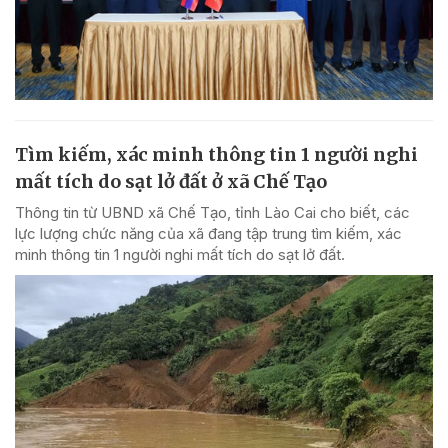
Tìm kiếm, xác minh thông tin 1 người nghi
mất tích do sạt lở đất ở xã Chế Tạo
Thông tin từ UBND xã Chế Tạo, tỉnh Lào Cai cho biết, các
lực lượng chức năng của xã đang tập trung tìm kiếm, xác
minh thông tin 1 người nghi mất tích do sạt lở đất.