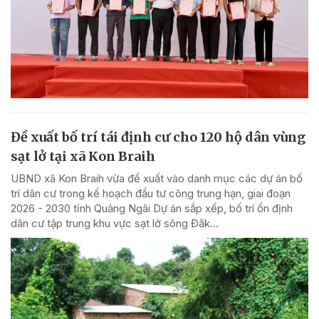
Đề xuất bố trí tái định cư cho 120 hộ dân vùng
sạt lở tại xã Kon Braih
UBND xã Kon Braih vừa đề xuất vào danh mục các dự án bố
trí dân cư trong kế hoạch đầu tư công trung hạn, giai đoạn
2026 - 2030 tỉnh Quảng Ngãi Dự án sắp xếp, bố trí ổn định
dân cư tập trung khu vực sạt lở sông Đăk...