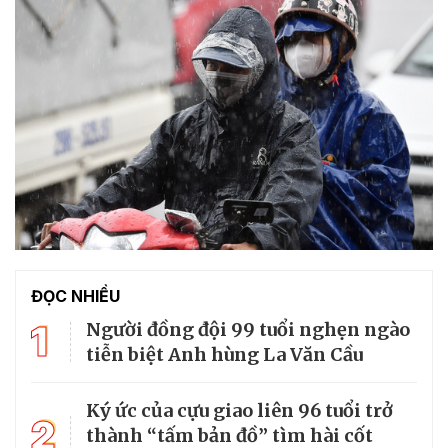
ĐỌC NHIỀU
1
Người đồng đội 99 tuổi nghẹn ngào
tiễn biệt Anh hùng La Văn Cầu
Ký ức của cựu giao liên 96 tuổi trở
2
thành “tấm bản đồ” tìm hài cốt