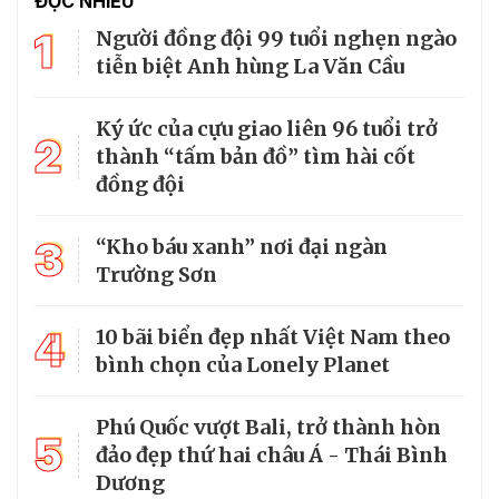
ĐỌC NHIỀU
1
Người đồng đội 99 tuổi nghẹn ngào
tiễn biệt Anh hùng La Văn Cầu
Ký ức của cựu giao liên 96 tuổi trở
2
thành “tấm bản đồ” tìm hài cốt
đồng đội
3
“Kho báu xanh” nơi đại ngàn
Trường Sơn
4
10 bãi biển đẹp nhất Việt Nam theo
bình chọn của Lonely Planet
Phú Quốc vượt Bali, trở thành hòn
5
đảo đẹp thứ hai châu Á - Thái Bình
Dương