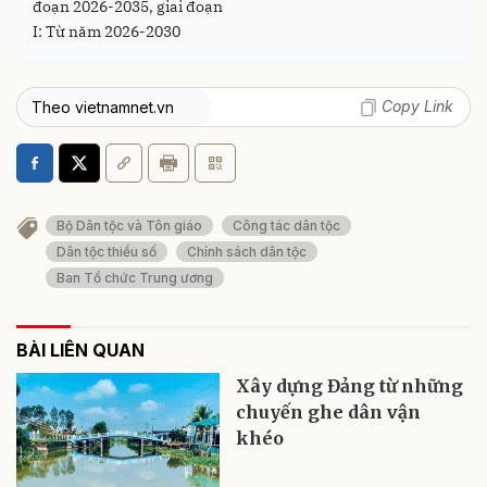
đoạn 2026-2035, giai đoạn
I: Từ năm 2026-2030
Copy Link
Theo vietnamnet.vn
Bộ Dân tộc và Tôn giáo
Công tác dân tộc
Dân tộc thiểu số
Chính sách dân tộc
Ban Tổ chức Trung ương
BÀI LIÊN QUAN
Xây dựng Đảng từ những
chuyến ghe dân vận
khéo