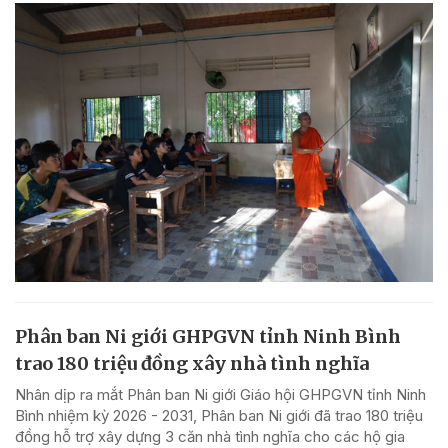
Phân ban Ni giới GHPGVN tỉnh Ninh Bình
trao 180 triệu đồng xây nhà tình nghĩa
Nhân dịp ra mắt Phân ban Ni giới Giáo hội GHPGVN tỉnh Ninh
Bình nhiệm kỳ 2026 - 2031, Phân ban Ni giới đã trao 180 triệu
đồng hỗ trợ xây dựng 3 căn nhà tình nghĩa cho các hộ gia