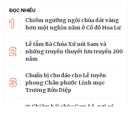
ĐỌC NHIỀU
1
Chiêm ngưỡng ngôi chùa dát vàng
hơn một nghìn năm ở Cố đô Hoa Lư
Lễ tắm Bà Chúa Xứ núi Sam và
2
những truyền thuyết lưu truyền 200
năm
Chuẩn bị chu đáo cho Lễ tuyên
3
phong Chân phước Linh mục
Trương Bửu Diệp
Chiêm bái chùa Cam Lộ, nơi có
4
bảo tháp thờ Phật cao nhất Việt
Nam