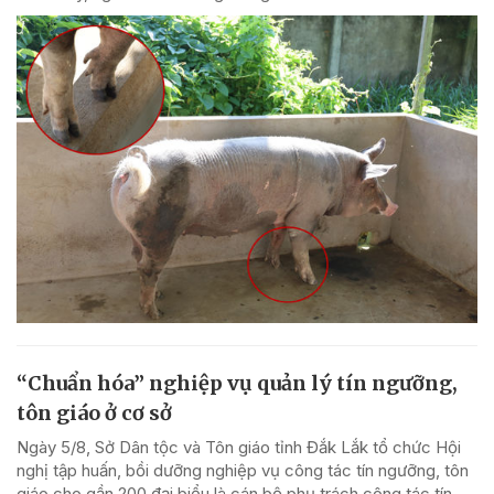
“Chuẩn hóa” nghiệp vụ quản lý tín ngưỡng,
tôn giáo ở cơ sở
Ngày 5/8, Sở Dân tộc và Tôn giáo tỉnh Đắk Lắk tổ chức Hội
nghị tập huấn, bồi dưỡng nghiệp vụ công tác tín ngưỡng, tôn
giáo cho gần 200 đại biểu là cán bộ phụ trách công tác tín