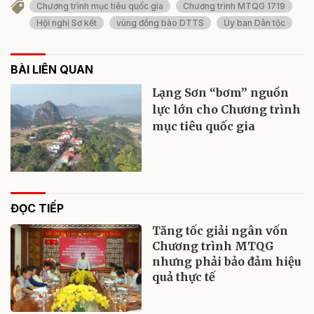
Chương trình mục tiêu quốc gia
Chương trình MTQG 1719
Hội nghị Sơ kết
vùng đồng bào DTTS
Ủy ban Dân tộc
BÀI LIÊN QUAN
Lạng Sơn “bơm” nguồn
lực lớn cho Chương trình
mục tiêu quốc gia
ĐỌC TIẾP
Tăng tốc giải ngân vốn
Chương trình MTQG
nhưng phải bảo đảm hiệu
quả thực tế