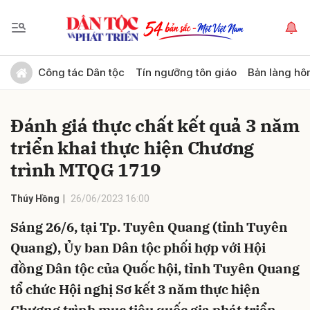
Gửi bình luận
Công tác Dân tộc
Tín ngưỡng tôn giáo
Bản làng hô
Đánh giá thực chất kết quả 3 năm
triển khai thực hiện Chương
trình MTQG 1719
Thúy Hồng
26/06/2023 16:00
Hủy
Gửi
Sáng 26/6, tại Tp. Tuyên Quang (tỉnh Tuyên
Quang), Ủy ban Dân tộc phối hợp với Hội
đồng Dân tộc của Quốc hội, tỉnh Tuyên Quang
tổ chức Hội nghị Sơ kết 3 năm thực hiện