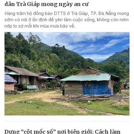
dân Trà Giáp mong ngày an cư
Hàng trăm hộ đồng bào DTTS ở Trà Giáp, TP. Đà Nẵng mong
sớm có nơi ở ổn định để yên tâm cuộc sống, không còn nơm
nớp lo sợ mỗi khi mùa mưa bão về.
Dựng “cột mốc số” nơi biên giới: Cách làm