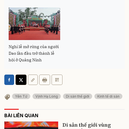
Nghi lễ mở rừng của người
Dao lần đầu trở thành lễ
hội ở Quảng Ninh
Yên Tử
Vịnh Hạ Long
Di sản thế giới
Kinh tế di sản
BÀI LIÊN QUAN
Di sản thế giới vùng