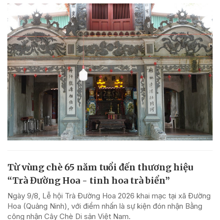
Từ vùng chè 65 năm tuổi đến thương hiệu
“Trà Đường Hoa - tinh hoa trà biển”
Ngày 9/8, Lễ hội Trà Đường Hoa 2026 khai mạc tại xã Đường
Hoa (Quảng Ninh), với điểm nhấn là sự kiện đón nhận Bằng
công nhận Cây Chè Di sản Việt Nam.