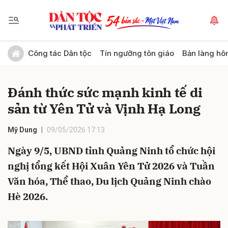
Gửi bình luận
Công tác Dân tộc
Tín ngưỡng tôn giáo
Bản làng hô
Đánh thức sức mạnh kinh tế di
sản từ Yên Tử và Vịnh Hạ Long
Mỹ Dung
09/05/2026 17:13
Ngày 9/5, UBND tỉnh Quảng Ninh tổ chức hội
Hủy
Gửi
nghị tổng kết Hội Xuân Yên Tử 2026 và Tuần
Văn hóa, Thể thao, Du lịch Quảng Ninh chào
Hè 2026.