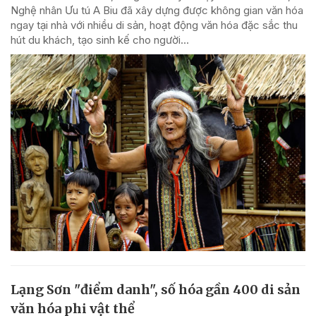
Nghệ nhân Ưu tú A Biu đã xây dựng được không gian văn hóa
ngay tại nhà với nhiều di sản, hoạt động văn hóa đặc sắc thu
hút du khách, tạo sinh kế cho người...
Lạng Sơn "điểm danh", số hóa gần 400 di sản
văn hóa phi vật thể