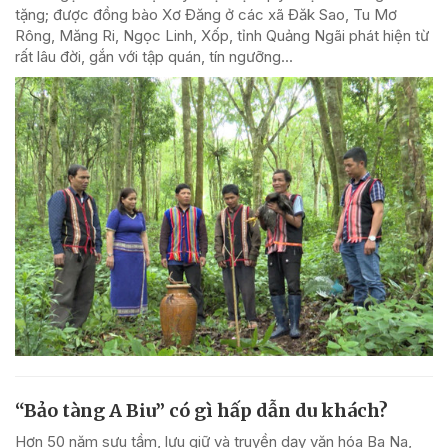
tặng; được đồng bào Xơ Đăng ở các xã Đăk Sao, Tu Mơ
Rông, Măng Ri, Ngọc Linh, Xốp, tỉnh Quảng Ngãi phát hiện từ
rất lâu đời, gắn với tập quán, tín ngưỡng...
“Bảo tàng A Biu” có gì hấp dẫn du khách?
Hơn 50 năm sưu tầm, lưu giữ và truyền dạy văn hóa Ba Na,