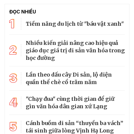
ĐỌC NHIỀU
1
Tiềm năng du lịch từ "báu vật xanh"
Nhiều kiến giải nâng cao hiệu quả
2
giáo dục giá trị di sản văn hóa trong
học đường
3
Lần theo dấu cây Di sản, lộ diện
quần thể chè cổ trăm năm
4
"Chạy đua" cùng thời gian để giữ
gìn văn hóa dân gian xứ Lạng
5
Cánh buồm di sản “thuyền ba vách”
tái sinh giữa lòng Vịnh Hạ Long