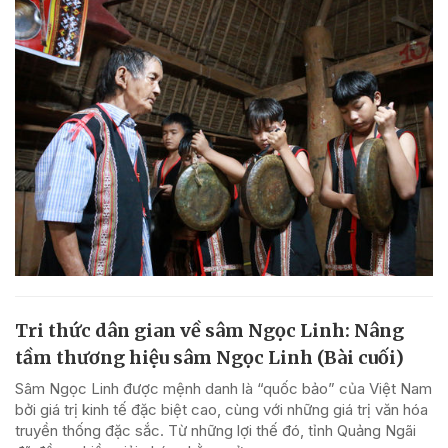
Tri thức dân gian về sâm Ngọc Linh: Nâng
tầm thương hiệu sâm Ngọc Linh (Bài cuối)
Sâm Ngọc Linh được mệnh danh là “quốc bảo” của Việt Nam
bởi giá trị kinh tế đặc biệt cao, cùng với những giá trị văn hóa
truyền thống đặc sắc. Từ những lợi thế đó, tỉnh Quảng Ngãi