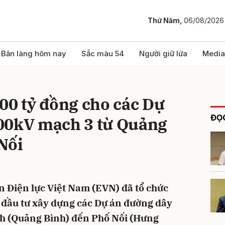
Thứ Năm,
06/08/2026
bình luận
Bản làng hôm nay
Sắc màu 54
Người giữ lửa
Media
00 tỷ đồng cho các Dự
ĐỌC
00kV mạch 3 từ Quảng
Nối
Hủy
G
 Điện lực Việt Nam (EVN) đã tổ chức
c đầu tư xây dựng các Dự án đường dây
h (Quảng Bình) đến Phố Nối (Hưng