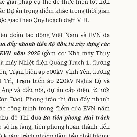
c giải pháp cụ thể để thực hiện tốt hơn
ác Dự án trọng điểm khác trong thời gian
ược giao theo Quy hoạch điện VIII.
Liên đoàn lao động Việt Nam và EVN đã
ua đẩy nhanh tiến độ đầu tư xây dựng các
a EVN năm 2025
(gồm có: Nhà máy Thủy
hà máy Nhiệt điện Quảng Trạch 1, đường
Yên, Trạm biến áp 500kV Vĩnh Yên, đường
t Trì, Trạm biến áp 220kV Nghĩa Lộ và
Áng và đấu nối, dự án cấp điện từ lưới
Côn Đảo). Phong trào thi đua đẩy nhanh
các công trình trọng điểm của EVN năm
 chủ đề Thi đua
Ba tiên phong, Hai trách
ơ sở hạ tầng; tiên phong hoàn thành tiến
ó khăn; trách nhiệm đảm bảo chất lượng;