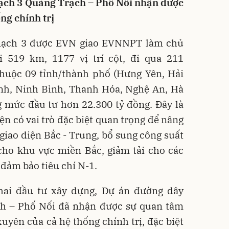
ch 3 Quảng Trạch – Phố Nối nhận được
ng chính trị
mạch 3 được EVN giao EVNNPT làm chủ
i 519 km, 1177 vị trí cột, đi qua 211
huộc 09 tỉnh/thành phố (Hưng Yên, Hải
nh, Ninh Bình, Thanh Hóa, Nghệ An, Hà
g mức đầu tư hơn 22.300 tỷ đồng. Đây là
iện có vai trò đặc biệt quan trọng để nâng
 giao diện Bắc - Trung, bổ sung công suất
cho khu vực miền Bắc, giảm tải cho các
đảm bảo tiêu chí N-1.
khai đầu tư xây dựng, Dự án đường dây
h – Phố Nối đã nhận được sự quan tâm
xuyên của cả hệ thống chính trị, đặc biệt