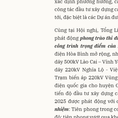
xác định phương hướng, cá
công tác đầu tư xây dựng c
tới, đặc biệt là các Dự án đ
Cũng tại Hội nghị, Tổng 
phát động
phong trào thi đ
công trình trọng điểm củ
điện Hòa Bình mở rộng, n
dây 500kV Lào Cai – Vĩnh 
dây 220kV Nghĩa Lộ - Việ
Trạm biến áp 220kV Vũng 
điện quốc gia cho huyện 
tiến độ đầu tư xây dựng 
2025 được phát động với
nhiệm
: Tiên phong trong c
độ; tiên phong vượt qua kh