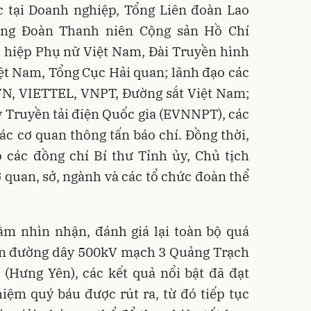
 tại Doanh nghiệp, Tổng Liên đoàn Lao
ơng Đoàn Thanh niên Cộng sản Hồ Chí
 hiệp Phụ nữ Việt Nam, Đài Truyền hình
ệt Nam, Tổng Cục Hải quan; lãnh đạo các
VN, VIETTEL, VNPT, Đường sắt Việt Nam;
 Truyền tải điện Quốc gia (EVNNPT), các
ác cơ quan thông tấn báo chí. Đồng thời,
ó các đồng chí Bí thư Tỉnh ủy, Chủ tịch
 quan, sở, ngành và các tổ chức đoàn thể
ằm nhìn nhận, đánh giá lại toàn bộ quá
 án đường dây 500kV mạch 3 Quảng Trạch
(Hưng Yên), các kết quả nổi bật đã đạt
iệm quý báu được rút ra, từ đó tiếp tục