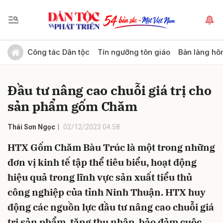
Gửi bình luận
Công tác Dân tộc
Tín ngưỡng tôn giáo
Bản làng hô
Đầu tư nâng cao chuỗi giá trị cho
sản phẩm gốm Chăm
Thái Sơn Ngọc
02/12/2023 04:58
HTX Gốm Chăm Bàu Trúc là một trong những
Hủy
Gửi
đơn vị kinh tế tập thể tiêu biểu, hoạt động
hiệu quả trong lĩnh vực sản xuất tiểu thủ
công nghiệp của tỉnh Ninh Thuận. HTX huy
động các nguồn lực đầu tư nâng cao chuỗi giá
trị sản phẩm, tăng thu nhập, bảo đảm cuộc