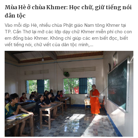
Mùa Hè ở chùa Khmer: Học chữ, giữ tiếng nói
dân tộc
Vào mỗi dịp Hè, nhiều chùa Phật giáo Nam tông Khmer tại
TP. Cần Thơ lại mở các lớp dạy chữ Khmer miễn phí cho con
em đồng bào Khmer. Không chỉ giúp các em biết đọc, biết
viết tiếng nói, chữ viết của dân tộc mình,...