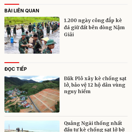
BÀI LIÊN QUAN
1.200 ngày công đắp kè
đá giữ đất bên dòng Nậm
Giải
ĐỌC TIẾP
Đăk Plô xây kè chống sạt
lở, bảo vệ 12 hộ dân vùng
nguy hiểm
Quảng Ngãi thống nhất
đầu tư kè chống sạt lở bờ