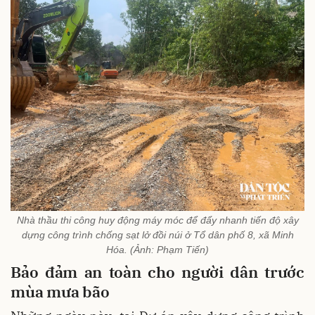
Nhà thầu thi công huy động máy móc để đẩy nhanh tiến độ xây
dựng công trình chống sạt lở đồi núi ở Tổ dân phố 8, xã Minh
Hóa. (Ảnh: Phạm Tiến)
Bảo đảm an toàn cho người dân trước
mùa mưa bão