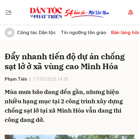
Gửi bình luận
Công tác Dân tộc
Tín ngưỡng tôn giáo
Bản làng hô
Đẩy nhanh tiến độ dự án chống
sạt lở ở xã vùng cao Minh Hóa
Phạm Tiến
17/05/2026 14:39
Mùa mưa bão đang đến gần, nhưng hiện
Hủy
Gửi
nhiều hạng mục tại 2 công trình xây dựng
chống sạt lở tại xã Minh Hóa vẫn đang thi
công dang dở.