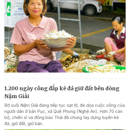
1.200 ngày công đắp kè đá giữ đất bên dòng
Nậm Giải
Bờ suối Nậm Giải đang tiếp tục sạt lở, đe dọa cuộc sống của
người dân ở bản Pục, xã Quế Phong (Nghệ An). Hơn 70 cán
bộ, chiến sĩ và đồng bào Thái đã chung tay dựng tuyến kè
đá, giữ đất, giữ bản.