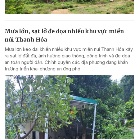
Mưa lớn, sạt lở đe dọa nhiều khu vực miền
núi Thanh Hóa
Mưa lớn kéo dài khiến nhiều khu vực miền núi Thanh Hóa xảy
ra sạt lở đất đá, ảnh hưởng giao thông, công trình và đe dọa
an toàn người dân. Chính quyền các địa phương đang khẩn
trương triển khai phương án ứng phó.