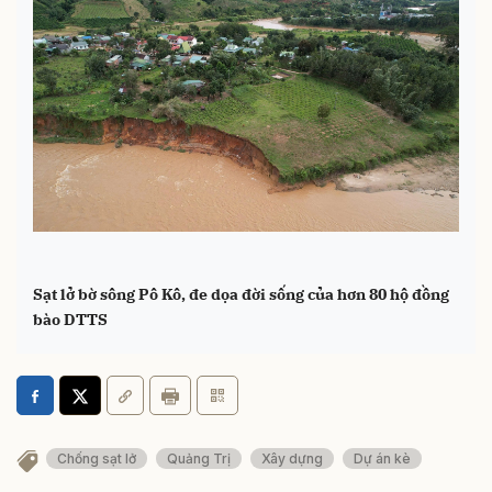
Sạt lở bờ sông Pô Kô, đe dọa đời sống của hơn 80 hộ đồng
bào DTTS
Chống sạt lở
Quảng Trị
Xây dựng
Dự án kè