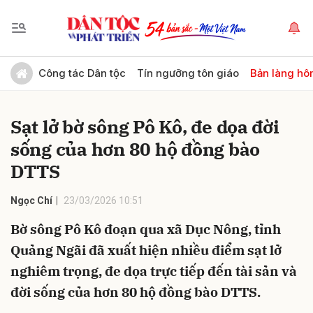
Gửi bình luận
Công tác Dân tộc
Tín ngưỡng tôn giáo
Bản làng hô
Sạt lở bờ sông Pô Kô, đe dọa đời
sống của hơn 80 hộ đồng bào
DTTS
Ngọc Chí
23/03/2026 10:51
Hủy
Gửi
Bờ sông Pô Kô đoạn qua xã Dục Nông, tỉnh
Quảng Ngãi đã xuất hiện nhiều điểm sạt lở
nghiêm trọng, đe dọa trực tiếp đến tài sản và
đời sống của hơn 80 hộ đồng bào DTTS.