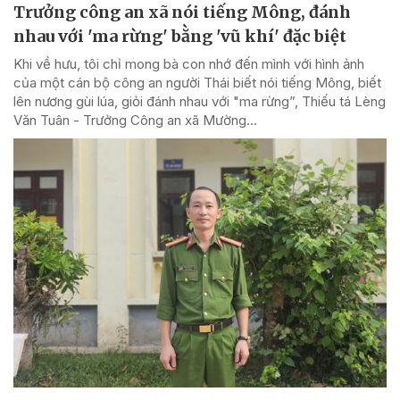
Trưởng công an xã nói tiếng Mông, đánh
nhau với 'ma rừng' bằng 'vũ khí' đặc biệt
Khi về hưu, tôi chỉ mong bà con nhớ đến mình với hình ảnh
của một cán bộ công an người Thái biết nói tiếng Mông, biết
lên nương gùi lúa, giỏi đánh nhau với "ma rừng”, Thiếu tá Lèng
Văn Tuân - Trưởng Công an xã Mường...