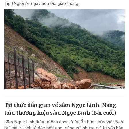
Típ (Nghệ An) gây ách tắc giao thông.
Tri thức dân gian về sâm Ngọc Linh: Nâng
tầm thương hiệu sâm Ngọc Linh (Bài cuối)
Sâm Ngọc Linh được mệnh danh là “quốc bảo” của Việt Nam
bởi giá trị kinh tế đặc biệt cao, cùng với những giá trị văn hóa