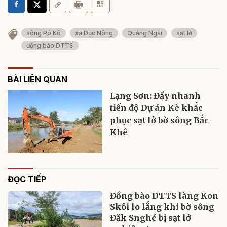
sông Pô Kô
xã Dục Nông
Quảng Ngãi
sạt lở
đồng bào DTTS
BÀI LIÊN QUAN
Lạng Sơn: Đẩy nhanh
tiến độ Dự án Kè khắc
phục sạt lở bờ sông Bắc
Khê
ĐỌC TIẾP
Đồng bào DTTS làng Kon
Skôi lo lắng khi bờ sông
Đăk Snghé bị sạt lở