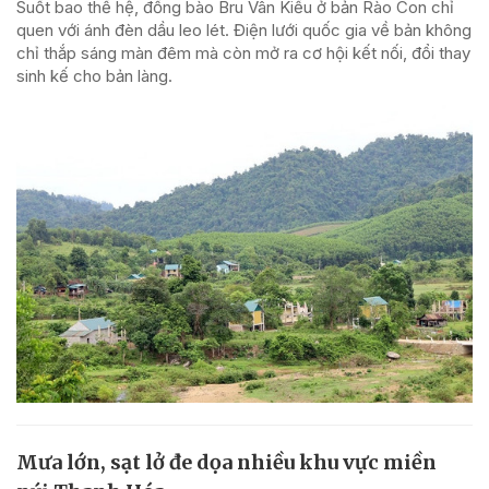
Suốt bao thế hệ, đồng bào Bru Vân Kiều ở bản Rào Con chỉ
quen với ánh đèn dầu leo lét. Điện lưới quốc gia về bản không
chỉ thắp sáng màn đêm mà còn mở ra cơ hội kết nối, đổi thay
sinh kế cho bản làng.
Mưa lớn, sạt lở đe dọa nhiều khu vực miền