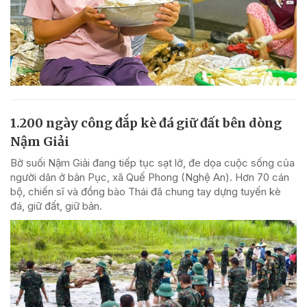
1.200 ngày công đắp kè đá giữ đất bên dòng
Nậm Giải
Bờ suối Nậm Giải đang tiếp tục sạt lở, đe dọa cuộc sống của
người dân ở bản Pục, xã Quế Phong (Nghệ An). Hơn 70 cán
bộ, chiến sĩ và đồng bào Thái đã chung tay dựng tuyến kè
đá, giữ đất, giữ bản.