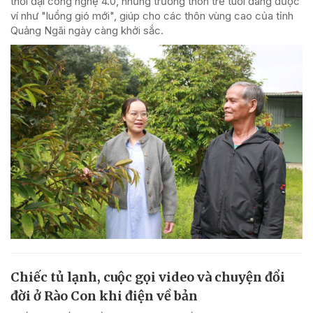
thời đại công nghệ 4.0, những trưởng thôn trẻ tuổi đang được
ví như "luồng gió mới", giúp cho các thôn vùng cao của tỉnh
Quảng Ngãi ngày càng khởi sắc.
Chiếc tủ lạnh, cuộc gọi video và chuyện đổi
đời ở Rào Con khi điện về bản