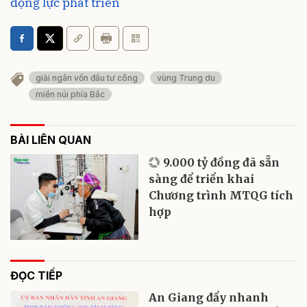
động lực phát triển
giải ngân vốn đầu tư công
vùng Trung du
miền núi phía Bắc
BÀI LIÊN QUAN
9.000 tỷ đồng đã sẵn
sàng để triển khai
Chương trình MTQG tích
hợp
ĐỌC TIẾP
An Giang đẩy nhanh