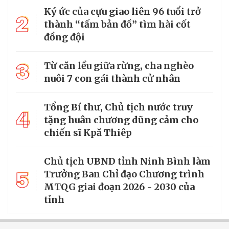
Ký ức của cựu giao liên 96 tuổi trở
2
thành “tấm bản đồ” tìm hài cốt
đồng đội
3
Từ căn lều giữa rừng, cha nghèo
nuôi 7 con gái thành cử nhân
Tổng Bí thư, Chủ tịch nước truy
4
tặng huân chương dũng cảm cho
chiến sĩ Kpă Thiêp
Chủ tịch UBND tỉnh Ninh Bình làm
5
Trưởng Ban Chỉ đạo Chương trình
MTQG giai đoạn 2026 - 2030 của
tỉnh