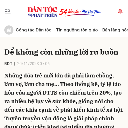
Gửi bình luận
Công tác Dân tộc
Tín ngưỡng tôn giáo
Bản làng hô
Để không còn những lời ru buồn
BDT
20/11/2023 07:06
Những đứa trẻ mới lớn đã phải làm chồng,
làm vợ, làm cha mẹ… Theo thống kê, tỷ lệ tảo
Hủy
Gửi
hôn của người DTTS còn chiếm trên 20%, tạo
ra nhiều hệ lụy về sức khỏe, giống nòi cho
đến các khía cạnh về phát kiển kinh tế xã hội.
Tuyên truyền vận động là giải pháp chính
đang được triển khai tại nhiều địa phương.