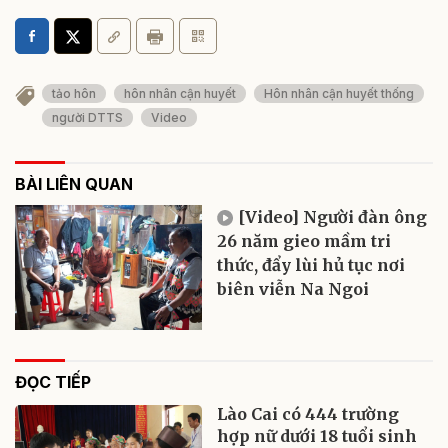
tảo hôn
hôn nhân cận huyết
Hôn nhân cận huyết thống
người DTTS
Video
BÀI LIÊN QUAN
[Video] Người đàn ông
26 năm gieo mầm tri
thức, đẩy lùi hủ tục nơi
biên viễn Na Ngoi
ĐỌC TIẾP
Lào Cai có 444 trường
hợp nữ dưới 18 tuổi sinh