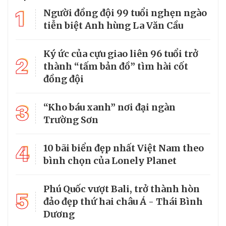
1
Người đồng đội 99 tuổi nghẹn ngào
tiễn biệt Anh hùng La Văn Cầu
Ký ức của cựu giao liên 96 tuổi trở
2
thành “tấm bản đồ” tìm hài cốt
đồng đội
3
“Kho báu xanh” nơi đại ngàn
Trường Sơn
4
10 bãi biển đẹp nhất Việt Nam theo
bình chọn của Lonely Planet
Phú Quốc vượt Bali, trở thành hòn
5
đảo đẹp thứ hai châu Á - Thái Bình
Dương