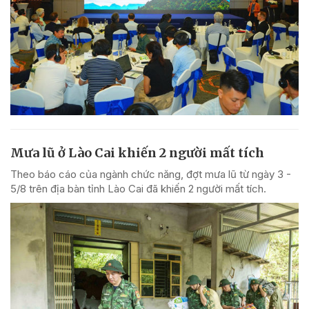
Mưa lũ ở Lào Cai khiến 2 người mất tích
Theo báo cáo của ngành chức năng, đợt mưa lũ từ ngày 3 -
5/8 trên địa bàn tỉnh Lào Cai đã khiến 2 người mất tích.