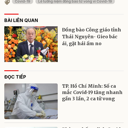
Covid-19
Lễ tưởng niệm đồng bào tử vong vì Covid-19
BÀI LIÊN QUAN
Đồng bào Công giáo tỉnh
Thái Nguyên- Gieo bác
ái, gặt hái ấm no
ĐỌC TIẾP
TP. Hồ Chí Minh: Số ca
mắc Covid-19 tăng nhanh
gần 3 lần, 2 ca tử vong