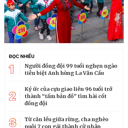
ĐỌC NHIỀU
1
Người đồng đội 99 tuổi nghẹn ngào
tiễn biệt Anh hùng La Văn Cầu
Ký ức của cựu giao liên 96 tuổi trở
2
thành “tấm bản đồ” tìm hài cốt
đồng đội
3
Từ căn lều giữa rừng, cha nghèo
nuôi 7 con gái thành cử nhân