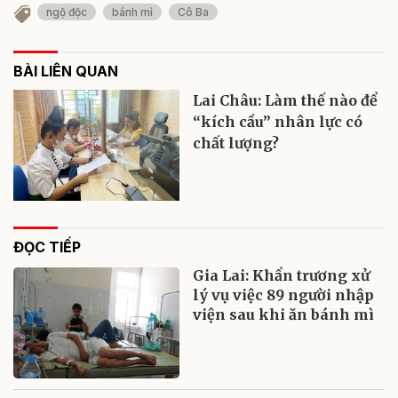
ngộ độc
bánh mì
Cô Ba
BÀI LIÊN QUAN
Lai Châu: Làm thế nào để
“kích cầu” nhân lực có
chất lượng?
ĐỌC TIẾP
Gia Lai: Khẩn trương xử
lý vụ việc 89 người nhập
viện sau khi ăn bánh mì