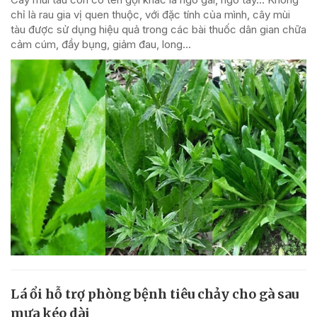
chỉ là rau gia vị quen thuộc, với đặc tính của mình, cây mùi
tàu được sử dụng hiệu quả trong các bài thuốc dân gian chữa
cảm cúm, đầy bụng, giảm đau, long...
Lá ổi hỗ trợ phòng bệnh tiêu chảy cho gà sau
mưa kéo dài