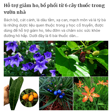
Hỗ trợ giảm ho, bổ phổi từ 6 cây thuốc trong
vườn nhà
Bách bộ, cát cánh, lá dâu tằm, xạ can, mạch môn và lá tỳ bà
là những dược liệu quen thuộc trong y học cổ truyền, được
dùng để hỗ trợ giảm ho, tiêu đờm và chăm sóc sức khỏe
đường hô hấp. Dưới đây là 6 bài thuốc dân...