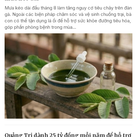
Mưa kéo dài đầu tháng 8 làm tăng nguy cơ tiêu chảy trên đàn
gà. Ngoài các biện pháp chăm sóc và vệ sinh chuồng trại, bà
con có thể tận dụng lá ổi để hỗ trợ sức khỏe đường tiêu hóa,
góp phần phòng bệnh trong mùa...
Quảng Trị dành 25 tỷ đồng mỗi năm để hỗ trợ