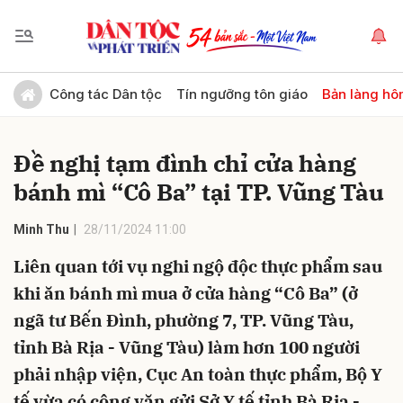
Gửi bình luận
Công tác Dân tộc
Tín ngưỡng tôn giáo
Bản làng hô
Đề nghị tạm đình chỉ cửa hàng
bánh mì “Cô Ba” tại TP. Vũng Tàu
Minh Thu
28/11/2024 11:00
Liên quan tới vụ nghi ngộ độc thực phẩm sau
Hủy
Gửi
khi ăn bánh mì mua ở cửa hàng “Cô Ba” (ở
ngã tư Bến Đình, phường 7, TP. Vũng Tàu,
tỉnh Bà Rịa - Vũng Tàu) làm hơn 100 người
phải nhập viện, Cục An toàn thực phẩm, Bộ Y
tế vừa có công văn gửi Sở Y tế tỉnh Bà Rịa -