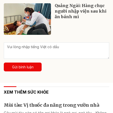
Quảng Ngãi: Hàng chục
người nhập viện sau khi
ăn bánh mì
Gửi bình luận
XEM THÊM SỨC KHỎE
Mùi tàu: Vị thuốc đa năng trong vườn nhà
Cây mùi tàu còn có tên gọi khác là ngò gai, ngò tây… Không