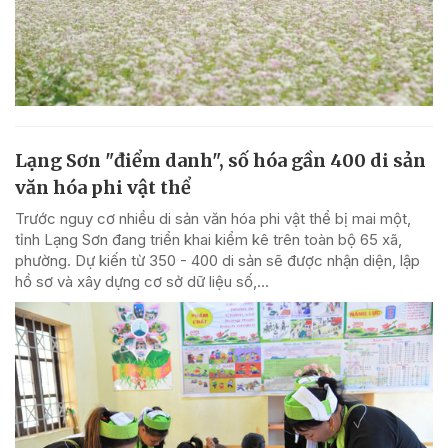
Lạng Sơn "điểm danh", số hóa gần 400 di sản
văn hóa phi vật thể
Trước nguy cơ nhiều di sản văn hóa phi vật thể bị mai một,
tỉnh Lạng Sơn đang triển khai kiểm kê trên toàn bộ 65 xã,
phường. Dự kiến từ 350 - 400 di sản sẽ được nhận diện, lập
hồ sơ và xây dựng cơ sở dữ liệu số,...