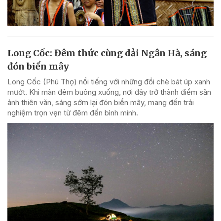
Long Cốc: Đêm thức cùng dải Ngân Hà, sáng
đón biển mây
Long Cốc (Phú Thọ) nổi tiếng với những đồi chè bát úp xanh
mướt. Khi màn đêm buông xuống, nơi đây trở thành điểm săn
ảnh thiên văn, sáng sớm lại đón biển mây, mang đến trải
nghiệm trọn vẹn từ đêm đến bình minh.