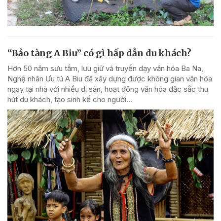
“Bảo tàng A Biu” có gì hấp dẫn du khách?
Hơn 50 năm sưu tầm, lưu giữ và truyền dạy văn hóa Ba Na,
Nghệ nhân Ưu tú A Biu đã xây dựng được không gian văn hóa
ngay tại nhà với nhiều di sản, hoạt động văn hóa đặc sắc thu
hút du khách, tạo sinh kế cho người...