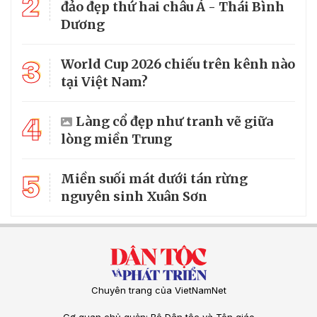
2
đảo đẹp thứ hai châu Á - Thái Bình
Dương
3
World Cup 2026 chiếu trên kênh nào
tại Việt Nam?
4
Làng cổ đẹp như tranh vẽ giữa
lòng miền Trung
5
Miền suối mát dưới tán rừng
nguyên sinh Xuân Sơn
Chuyên trang của VietNamNet
Cơ quan chủ quản: Bộ Dân tộc và Tôn giáo