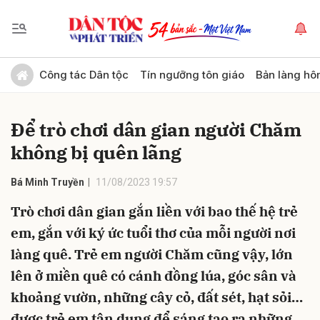
Gửi bình luận
Công tác Dân tộc
Tín ngưỡng tôn giáo
Bản làng hô
Để trò chơi dân gian người Chăm
không bị quên lãng
Bá Minh Truyền
11/08/2023 19:57
Trò chơi dân gian gắn liền với bao thế hệ trẻ
Hủy
Gửi
em, gắn với ký ức tuổi thơ của mỗi người nơi
làng quê. Trẻ em người Chăm cũng vậy, lớn
lên ở miền quê có cánh đồng lúa, góc sân và
khoảng vườn, những cây cỏ, đất sét, hạt sỏi…
được trẻ em tận dụng để sáng tạo ra những