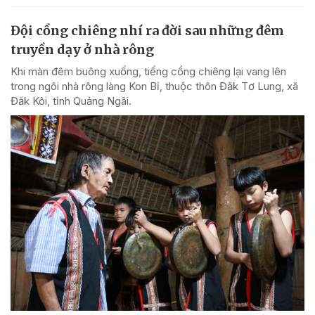
Đội cồng chiêng nhí ra đời sau những đêm
truyền dạy ở nhà rông
Khi màn đêm buông xuống, tiếng cồng chiêng lại vang lên
trong ngôi nhà rông làng Kon Bỉ, thuộc thôn Đăk Tơ Lung, xã
Đăk Kôi, tỉnh Quảng Ngãi.