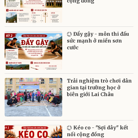
cộng đồng
Đẩy gậy - môn thi đấu
sức mạnh ở miền sơn
cước
Trải nghiệm trò chơi dân
gian tại trường học ở
biên giới Lai Châu
Kéo co - "Sợi dây" kết
nối cộng đồng