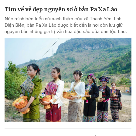
Tìm về vẻ đẹp nguyên sơ ở bản Pa Xa Lào
Nép mình bên triền núi xanh thẳm của xã Thanh Yên, tỉnh
Điện Biên, bản Pa Xa Lào được biết đến là nơi còn lưu giữ
nguyên bản những giá trị văn hóa đặc sắc của dân tộc Lào.