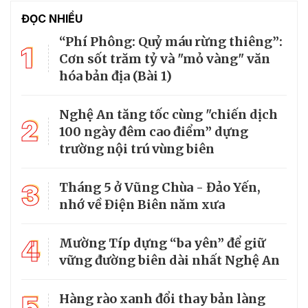
ĐỌC NHIỀU
“Phí Phông: Quỷ máu rừng thiêng”:
1
Cơn sốt trăm tỷ và "mỏ vàng" văn
hóa bản địa (Bài 1)
Nghệ An tăng tốc cùng "chiến dịch
2
100 ngày đêm cao điểm” dựng
trường nội trú vùng biên
3
Tháng 5 ở Vũng Chùa - Đảo Yến,
nhớ về Điện Biên năm xưa
4
Mường Típ dựng “ba yên” để giữ
vững đường biên dài nhất Nghệ An
5
Hàng rào xanh đổi thay bản làng