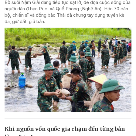
Bờ suối Nậm Giải đang tiếp tục sạt lở, đe dọa cuộc sống của
người dân ở bản Pục, xã Quế Phong (Nghệ An). Hơn 70 cán
bộ, chiến sĩ và đồng bào Thái đã chung tay dựng tuyến kè
đá, giữ đất, giữ bản.
Khi nguồn vốn quốc gia chạm đến từng bản