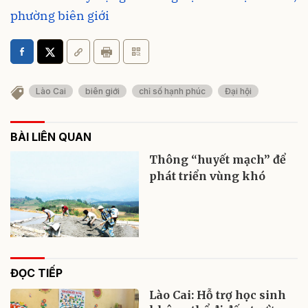
phường biên giới
Lào Cai
biên giới
chỉ số hạnh phúc
Đại hội
BÀI LIÊN QUAN
Thông “huyết mạch” để
phát triển vùng khó
ĐỌC TIẾP
Lào Cai: Hỗ trợ học sinh