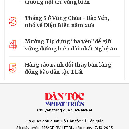
trường nội trú vùng biên
3
Tháng 5 ở Vũng Chùa - Đảo Yến,
nhớ về Điện Biên năm xưa
4
Mường Típ dựng “ba yên” để giữ
vững đường biên dài nhất Nghệ An
5
Hàng rào xanh đổi thay bản làng
đồng bào dân tộc Thái
Chuyên trang của VietNamNet
Cơ quan chủ quản: Bộ Dân tộc và Tôn giáo
Số giấy phép: 146/GP-BVHTTDL, cấp ngày 17/10/2025