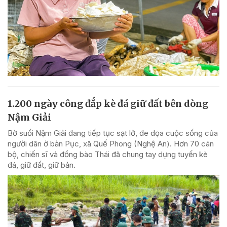
1.200 ngày công đắp kè đá giữ đất bên dòng
Nậm Giải
Bờ suối Nậm Giải đang tiếp tục sạt lở, đe dọa cuộc sống của
người dân ở bản Pục, xã Quế Phong (Nghệ An). Hơn 70 cán
bộ, chiến sĩ và đồng bào Thái đã chung tay dựng tuyến kè
đá, giữ đất, giữ bản.