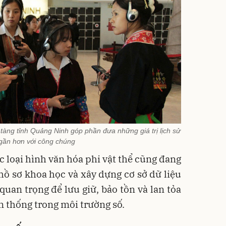
 tàng tỉnh Quảng Ninh góp phần đưa những giá trị lịch sử
gần hơn với công chúng
ác loại hình văn hóa phi vật thể cũng đang
 hồ sơ khoa học và xây dựng cơ sở dữ liệu
 quan trọng để lưu giữ, bảo tồn và lan tỏa
n thống trong môi trường số.