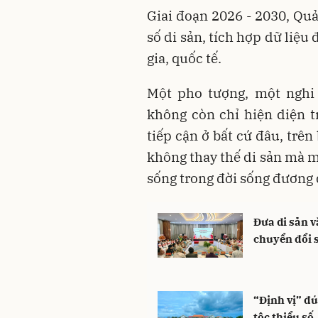
Giai đoạn 2026 - 2030, Qu
số di sản, tích hợp dữ liệu
gia, quốc tế.
Một pho tượng, một nghi
không còn chỉ hiện diện t
tiếp cận ở bất cứ đâu, trên 
không thay thế di sản mà m
sống trong đời sống đương 
Đưa di sản 
chuyển đổi 
“Định vị” đ
tộc thiểu số