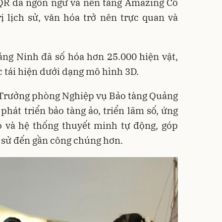
 QR đa ngôn ngữ và nền tảng Amazing Cô
trị lịch sử, văn hóa trở nên trực quan và
ảng Ninh đã số hóa hơn 25.000 hiện vật,
c tái hiện dưới dạng mô hình 3D.
Trưởng phòng Nghiệp vụ Bảo tàng Quảng
phát triển bảo tàng ảo, triển lãm số, ứng
o và hệ thống thuyết minh tự động, góp
h sử đến gần công chúng hơn.