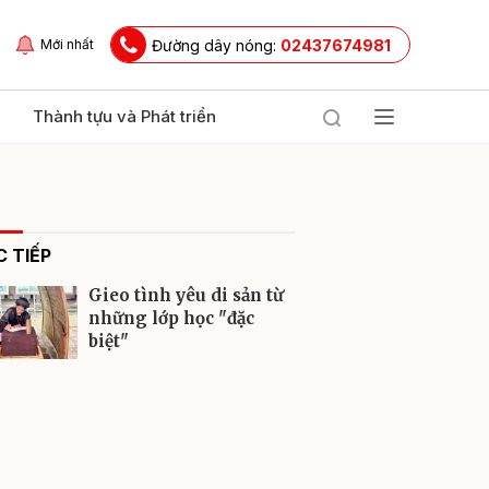
Đường dây nóng:
02437674981
Mới nhất
Thành tựu và Phát triển
 TIẾP
Gieo tình yêu di sản từ
những lớp học "đặc
biệt"
ửi