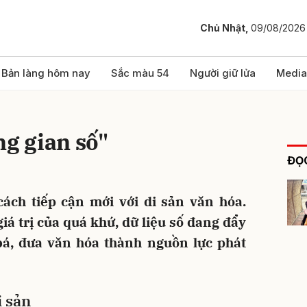
Chủ Nhật,
09/08/2026
bình luận
Bản làng hôm nay
Sắc màu 54
Người giữ lửa
Media
ng gian số"
ĐỌC
ách tiếp cận mới với di sản văn hóa.
iá trị của quá khứ, dữ liệu số đang đẩy
Hủy
G
bá, đưa văn hóa thành nguồn lực phát
i sản