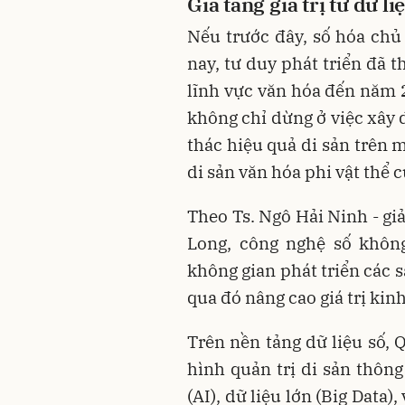
Gia tăng giá trị từ dữ li
Nếu trước đây, số hóa chủ 
nay, tư duy phát triển đã 
lĩnh vực văn hóa đến năm 
không chỉ dừng ở việc xây 
thác hiệu quả di sản trên 
di sản văn hóa phi vật thể 
Theo Ts. Ngô Hải Ninh - gi
Long, công nghệ số khôn
không gian phát triển các 
qua đó nâng cao giá trị kin
Trên nền tảng dữ liệu số,
hình quản trị di sản thông
(AI), dữ liệu lớn (Big Data)