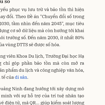
ệu số
yếu phục vụ lưu trữ và bảo tồn thì hiện
thay đổi. Theo Đề án "Chuyển đổi số trong
2030, tầm nhìn đến năm 2045", mục tiêu
dựng cơ sở dữ liệu mà còn hướng tới khai
môi trường số. Đến năm 2030, ít nhất 80%
của vùng DTTS sẽ được số hóa.
ảng viên Khoa Du lịch, Trường Đại học Hạ
g chỉ góp phần bảo tồn mà còn mở ra
sản phẩm du lịch và công nghiệp văn hóa,
h tế của
di sản
.
 Quảng Ninh đang hướng tới xây dựng mô
 minh với sự hỗ trợ của trí tuệ nhân tạo
, vé điện tử, mã QR... giúp kiểm soát lượng