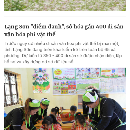
Lạng Sơn "điểm danh", số hóa gần 400 di sản
văn hóa phi vật thể
Trước nguy cơ nhiều di sản văn hóa phi vật thể bị mai một,
tỉnh Lạng Sơn đang triển khai kiểm kê trên toàn bộ 65 xã,
phường. Dự kiến từ 350 - 400 di sản sẽ được nhận diện, lập
hồ sơ và xây dựng cơ sở dữ liệu số,...