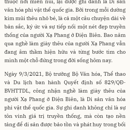
thuộc nơi miền núi, lại được ghi danh là Di sản
văn hóa phi vật thể quốc gia. Bởi trong mỗi dường
kim mũi thêu nhỏ bé, là cả một câu chuyện dài về
bản sắc, ký ức và sự tiếp nối một nét đẹp truyền
thống của người Xạ Phang ở Điện Biên. Bao năm
qua nghề làm giày thêu của người Xạ Phang vẫn
đang âm thầm hiện hữu và từng bước tìm cho
mình một chỗ đứng trong đời sống hôm nay.
Ngày 9/3/2021, Bộ trưởng Bộ Văn hóa, Thể thao
và Du lịch ban hành Quyết định số 829/QĐ-
BVHTTDL, công nhận nghề làm giày thêu của
người Xạ Phang ở Điện Biên, là Di sản văn hóa
phi vật thể quốc gia. Sự ghi danh không chỉ là sự
tôn vinh giá trị truyền thống, mà còn tạo nền
tảng để di sản được bảo tồn và phát huy trong bối