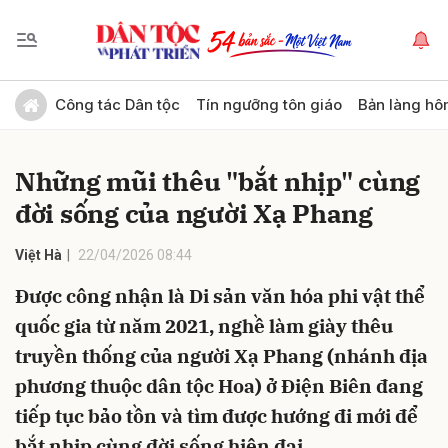
Gửi bình luận
Công tác Dân tộc
Tín ngưỡng tôn giáo
Bản làng hô
Những mũi thêu "bắt nhịp" cùng
đời sống của người Xạ Phang
Việt Hà
22/04/2026 08:44
Được công nhận là Di sản văn hóa phi vật thể
Hủy
Gửi
quốc gia từ năm 2021, nghề làm giày thêu
truyền thống của người Xạ Phang (nhánh địa
phương thuộc dân tộc Hoa) ở Điện Biên đang
tiếp tục bảo tồn và tìm được hướng đi mới để
bắt nhịp cùng đời sống hiện đại.