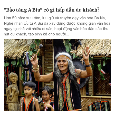
“Bảo tàng A Biu” có gì hấp dẫn du khách?
Hơn 50 năm sưu tầm, lưu giữ và truyền dạy văn hóa Ba Na,
Nghệ nhân Ưu tú A Biu đã xây dựng được không gian văn hóa
ngay tại nhà với nhiều di sản, hoạt động văn hóa đặc sắc thu
hút du khách, tạo sinh kế cho người...