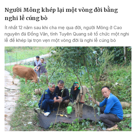
Người Mông khép lại một vòng đời bằng
nghi lễ cúng bò
Ít nhất 12 năm sau khi cha mẹ qua đời, người Mông ở Cao
nguyên đá Đồng Văn, tỉnh Tuyên Quang sẽ tổ chức một nghi
lễ để khép lại trọn vẹn một vòng đời là nghi lễ cúng bò