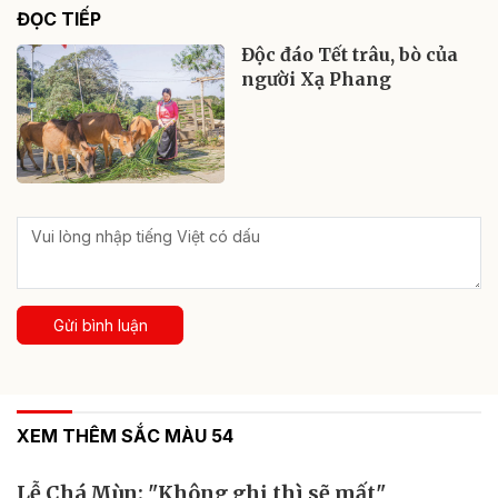
ĐỌC TIẾP
Độc đáo Tết trâu, bò của
người Xạ Phang
Gửi bình luận
XEM THÊM SẮC MÀU 54
Lễ Chá Mùn: "Không ghi thì sẽ mất"