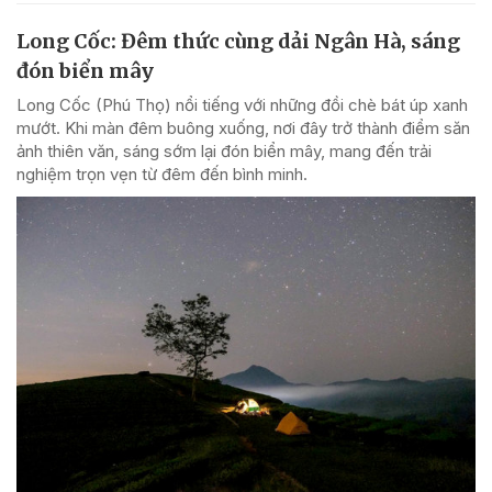
Long Cốc: Đêm thức cùng dải Ngân Hà, sáng
đón biển mây
Long Cốc (Phú Thọ) nổi tiếng với những đồi chè bát úp xanh
mướt. Khi màn đêm buông xuống, nơi đây trở thành điểm săn
ảnh thiên văn, sáng sớm lại đón biển mây, mang đến trải
nghiệm trọn vẹn từ đêm đến bình minh.