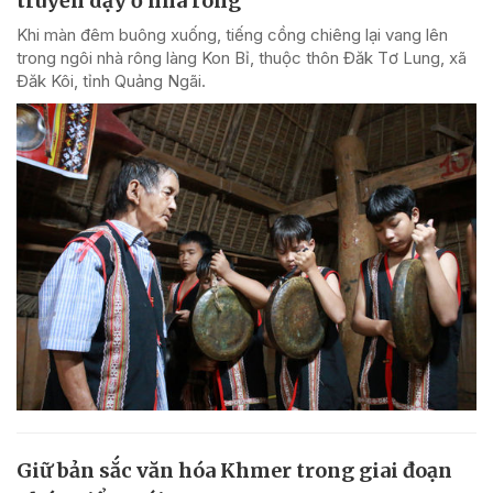
truyền dạy ở nhà rông
Khi màn đêm buông xuống, tiếng cồng chiêng lại vang lên
trong ngôi nhà rông làng Kon Bỉ, thuộc thôn Đăk Tơ Lung, xã
Đăk Kôi, tỉnh Quảng Ngãi.
Giữ bản sắc văn hóa Khmer trong giai đoạn