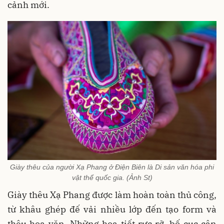
cảnh mới.
Giày thêu của người Xạ Phang ở Điện Biên là Di sản văn hóa phi
vật thể quốc gia. (Ảnh St)
Giày thêu Xạ Phang được làm hoàn toàn thủ công,
từ khâu ghép đế vải nhiều lớp đến tạo form và
thêu hoa văn. Những họa tiết rực rỡ, bố cục cân