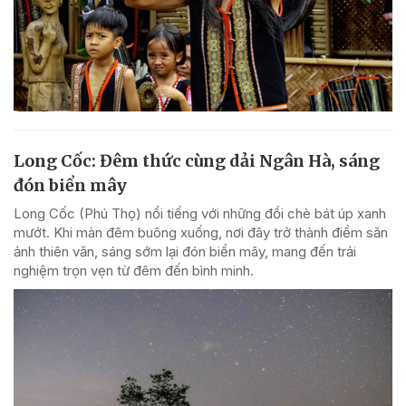
Long Cốc: Đêm thức cùng dải Ngân Hà, sáng
đón biển mây
Long Cốc (Phú Thọ) nổi tiếng với những đồi chè bát úp xanh
mướt. Khi màn đêm buông xuống, nơi đây trở thành điểm săn
ảnh thiên văn, sáng sớm lại đón biển mây, mang đến trải
nghiệm trọn vẹn từ đêm đến bình minh.