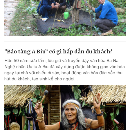
“Bảo tàng A Biu” có gì hấp dẫn du khách?
Hơn 50 năm sưu tầm, lưu giữ và truyền dạy văn hóa Ba Na,
Nghệ nhân Ưu tú A Biu đã xây dựng được không gian văn hóa
ngay tại nhà với nhiều di sản, hoạt động văn hóa đặc sắc thu
hút du khách, tạo sinh kế cho người...