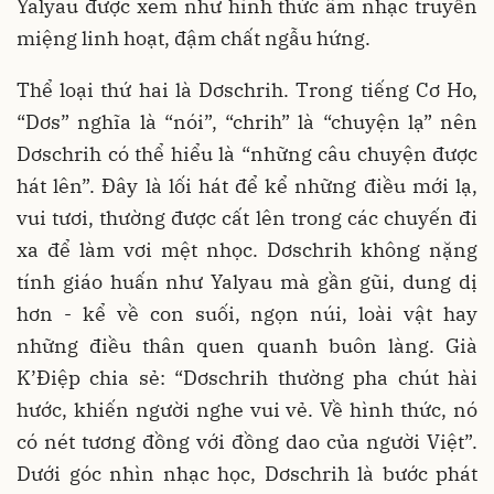
Yalyau được xem như hình thức âm nhạc truyền
miệng linh hoạt, đậm chất ngẫu hứng.
Thể loại thứ hai là Dơschrih. Trong tiếng Cơ Ho,
“Dơs” nghĩa là “nói”, “chrih” là “chuyện lạ” nên
Dơschrih có thể hiểu là “những câu chuyện được
hát lên”. Đây là lối hát để kể những điều mới lạ,
vui tươi, thường được cất lên trong các chuyến đi
xa để làm vơi mệt nhọc. Dơschrih không nặng
tính giáo huấn như Yalyau mà gần gũi, dung dị
hơn - kể về con suối, ngọn núi, loài vật hay
những điều thân quen quanh buôn làng. Già
K’Điệp chia sẻ: “Dơschrih thường pha chút hài
hước, khiến người nghe vui vẻ. Về hình thức, nó
có nét tương đồng với đồng dao của người Việt”.
Dưới góc nhìn nhạc học, Dơschrih là bước phát