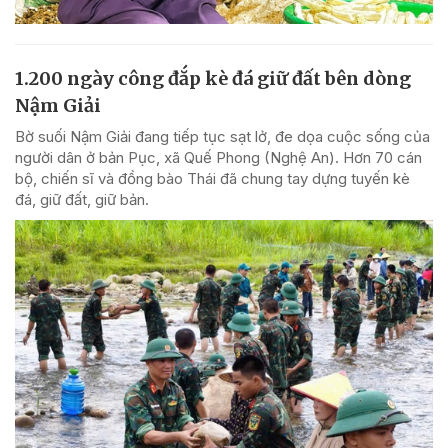
1.200 ngày công đắp kè đá giữ đất bên dòng
Nậm Giải
Bờ suối Nậm Giải đang tiếp tục sạt lở, đe dọa cuộc sống của
người dân ở bản Pục, xã Quế Phong (Nghệ An). Hơn 70 cán
bộ, chiến sĩ và đồng bào Thái đã chung tay dựng tuyến kè
đá, giữ đất, giữ bản.