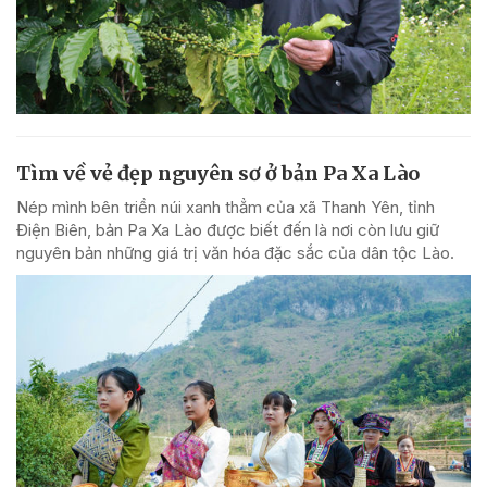
Tìm về vẻ đẹp nguyên sơ ở bản Pa Xa Lào
Nép mình bên triền núi xanh thẳm của xã Thanh Yên, tỉnh
Điện Biên, bản Pa Xa Lào được biết đến là nơi còn lưu giữ
nguyên bản những giá trị văn hóa đặc sắc của dân tộc Lào.