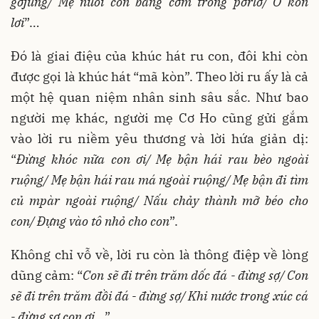
gơjùng/ Mẹ nuôi con bằng cơm trong pơrlơ/ Ơ kòn
lơi
”…
Đó là giai điệu của khúc hát ru con, đôi khi còn
được gọi là khúc hát “mã kòn”. Theo lời ru ấy là cả
một hệ quan niệm nhân sinh sâu sắc. Như bao
người mẹ khác, người mẹ Cơ Ho cũng gửi gắm
vào lời ru niềm yêu thương và lời hứa giản dị:
“
Đừng khóc nữa con ơi/ Mẹ bận hái rau bèo ngoài
ruộng/ Mẹ bận hái rau má ngoài ruộng/ Mẹ bận đi tìm
củ mpàr ngoài ruộng/ Nấu chảy thành mỡ béo cho
con/ Đựng vào tô nhỏ cho con
”.
Không chỉ vỗ về, lời ru còn là thông điệp về lòng
dũng cảm: “
Con sẽ đi trên trăm dốc đá - đừng sợ/ Con
sẽ đi trên trăm đồi đá - đừng sợ/ Khi nước trong xúc cá
- đừng sợ con ơi…
”