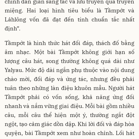
chính dân gian sáng tác và lưu truyền qua truyền
miệng. Hai loại hình tiêu biểu là Tầmpớt và
Lảhlông vốn đã đạt đến tính chuẩn tắc nhất
định”.
Tầmpớt là hình thức hát đối đáp, thách đố bằng
âm nhạc. Một bài Tầmpớt không giới hạn số
lượng câu hát, song thường không quá dài như
Yalyau. Mức độ dài ngắn phụ thuộc vào nội dung
chào mời, đối đáp và ứng tác, nhưng đều phải
tuân theo những làn điệu khuôn mẫu. Người hát
Tầmpớt phải có vốn sống, khả năng ứng đối
nhanh và nắm vững giai điệu. Mỗi bài gồm nhiều
câu, mỗi câu thể hiện một ý, thường ngắt đột
ngột, tạo cảm giác dồn dập. Khi lời đối và đáp hòa
quyện, bài Tầmpớt xem như hoàn chỉnh. Lối hát