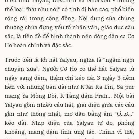
biểu như Yalyau, Đơschrih và Nhorkon - những
thể loại “hát như nói” có tính dị bản cao, phổ biến
rộng rãi trong cộng đồng. Nội dung của chúng
thường chứa đựng yếu tố nhân văn, giáo dục sâu
sắc, là tiền đề để hình thành nên dòng dân ca Cơ
Ho hoàn chỉnh và đặc sắc.
Trước tiên là lối hát Yalyau, nghĩa là “ngẫm ngợi
chuyện xưa”. Người Cơ Ho có thể hát Yalyau từ
ngày sang đêm, thậm chí kéo dài 3 ngày 3 đêm
liền với những bản dài như K’Jai-Ka Lìn, Sa pur
mang Ya Mòng-Dòi, K’Tằng dăm Prah… Một bài
Yalyau gồm nhiều câu hát, giai điệu giữa các câu
gần như thống nhất, mở đầu bằng âm “Ơ…ơ…”
kéo dài. Nhịp điệu của Yalyau tự do, phóng
khoáng, mang đậm tính ứng tác. Chính vì thế,