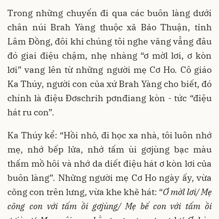
Trong những chuyến đi qua các buôn làng dưới
chân núi Brah Yàng thuộc xã Bảo Thuận, tỉnh
Lâm Đồng, đôi khi chúng tôi nghe văng vẳng đâu
đó giai điệu chậm, nhẹ nhàng “ơ mờl lơi, ơ kòn
lơi” vang lên từ những người mẹ Cơ Ho. Cô giáo
Ka Thúy, người con của xứ Brah Yàng cho biết, đó
chính là điệu Đơschrih pơnđiang kòn - tức “điệu
hát ru con”.
Ka Thúy kể: “Hồi nhỏ, đi học xa nhà, tôi luôn nhớ
mẹ, nhớ bếp lửa, nhớ tấm ùi gơjùng bạc màu
thấm mồ hôi và nhớ da diết điệu hát ơ kòn lơi của
buôn làng”. Những người mẹ Cơ Ho ngày ấy, vừa
cõng con trên lưng, vừa khe khẽ hát: “
Ơ mờl lơi/ Mẹ
cõng con với tấm ồi gơjùng/ Mẹ bế con với tấm ồi