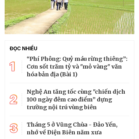
ĐỌC NHIỀU
“Phí Phông: Quỷ máu rừng thiêng”:
1
Cơn sốt trăm tỷ và "mỏ vàng" văn
hóa bản địa (Bài 1)
Nghệ An tăng tốc cùng "chiến dịch
2
100 ngày đêm cao điểm” dựng
trường nội trú vùng biên
3
Tháng 5 ở Vũng Chùa - Đảo Yến,
nhớ về Điện Biên năm xưa