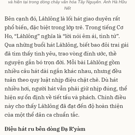
và hiện tại trong dòng chảy văn hóa Tây Nguyên. Ảnh Hà Hữu
Nết
Bên cạnh đó, Lảhlông là lối hát giao duyên rất
phổ biến, đặc biệt trong lớp trẻ. Trong tiếng Cơ
Ho, “Lảhlông” nghĩa là “lời nói êm ái, tình tứ”.
Qua những buổi hát Lảhlông, biết bao đôi trai gái
đã tìm thấy tình yêu, trao vòng đính ước, thề
nguyện gắn bó trọn đời. Mỗi bài Lảhlông gồm
nhiều câu hát dài ngắn khác nhau, nhưng đều
tuân theo quy luật nhịp điệu chặt chẽ. Dù hát
nhiều hơi, người hát vẫn phải giữ nhịp đúng, thể
hiện sự ổn định về tiết tấu và phách. Chính điều
này cho thấy Lảhlông đã đạt đến độ hoàn thiện
của một thể dân ca chuẩn tắc.
Điệu hát ru bên dòng Đạ R’yàm