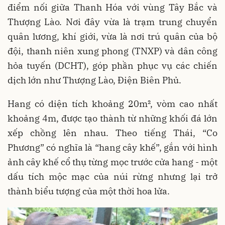
điểm nối giữa Thanh Hóa với vùng Tây Bắc và
Thượng Lào. Nơi đây vừa là trạm trung chuyển
quân lương, khí giới, vừa là nơi trú quân của bộ
đội, thanh niên xung phong (TNXP) và dân công
hỏa tuyến (DCHT), góp phần phục vụ các chiến
dịch lớn như Thượng Lào, Điện Biên Phủ.
Hang có diện tích khoảng 20m², vòm cao nhất
khoảng 4m, được tạo thành từ những khối đá lớn
xếp chồng lên nhau. Theo tiếng Thái, “Co
Phương” có nghĩa là “hang cây khế”, gắn với hình
ảnh cây khế cổ thụ từng mọc trước cửa hang - một
dấu tích mộc mạc của núi rừng nhưng lại trở
thành biểu tượng của một thời hoa lửa.