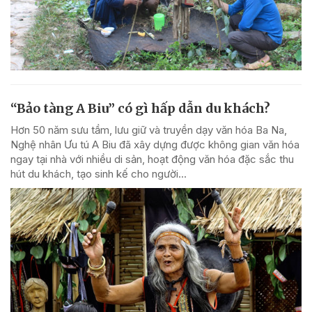
“Bảo tàng A Biu” có gì hấp dẫn du khách?
Hơn 50 năm sưu tầm, lưu giữ và truyền dạy văn hóa Ba Na,
Nghệ nhân Ưu tú A Biu đã xây dựng được không gian văn hóa
ngay tại nhà với nhiều di sản, hoạt động văn hóa đặc sắc thu
hút du khách, tạo sinh kế cho người...