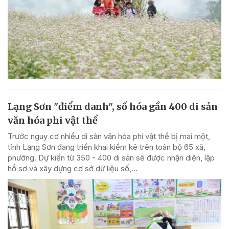
Lạng Sơn "điểm danh", số hóa gần 400 di sản
văn hóa phi vật thể
Trước nguy cơ nhiều di sản văn hóa phi vật thể bị mai một,
tỉnh Lạng Sơn đang triển khai kiểm kê trên toàn bộ 65 xã,
phường. Dự kiến từ 350 - 400 di sản sẽ được nhận diện, lập
hồ sơ và xây dựng cơ sở dữ liệu số,...