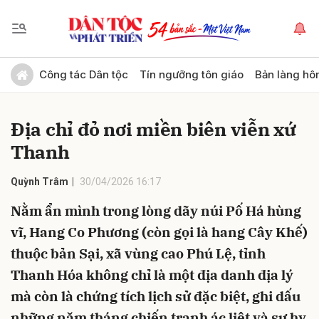
Gửi bình luận
Công tác Dân tộc
Tín ngưỡng tôn giáo
Bản làng hô
Địa chỉ đỏ nơi miền biên viễn xứ
Thanh
Quỳnh Trâm
30/04/2026 16:17
Nằm ẩn mình trong lòng dãy núi Pố Há hùng
Hủy
Gửi
vĩ, Hang Co Phương (còn gọi là hang Cây Khế)
thuộc bản Sại, xã vùng cao Phú Lệ, tỉnh
Thanh Hóa không chỉ là một địa danh địa lý
mà còn là chứng tích lịch sử đặc biệt, ghi dấu
những năm tháng chiến tranh ác liệt và sự hy