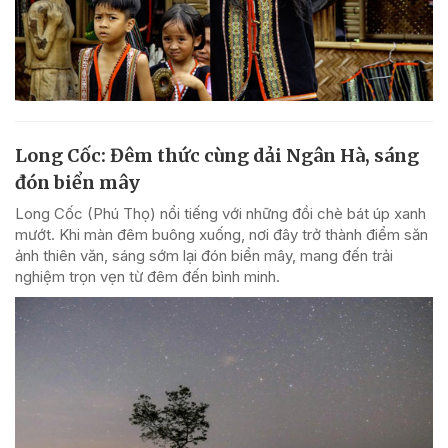
Long Cốc: Đêm thức cùng dải Ngân Hà, sáng
đón biển mây
Long Cốc (Phú Thọ) nổi tiếng với những đồi chè bát úp xanh
mướt. Khi màn đêm buông xuống, nơi đây trở thành điểm săn
ảnh thiên văn, sáng sớm lại đón biển mây, mang đến trải
nghiệm trọn vẹn từ đêm đến bình minh.