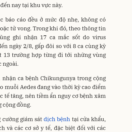
 đến nay tại khu vực này.
ợc báo cáo đều ở mức độ nhẹ, không có
ặc tử vong. Trong khi đó, theo thông tin
cũng ghi nhận 17 ca mắc sốt do virus
n ngày 2/8, gấp đôi so với 8 ca cùng kỳ
t 13 trường hợp từng đi tới những vùng
 ngoài.
 nhận ca bệnh Chikungunya trong cộng
o muỗi Aedes đang vào thời kỳ cao điểm
c tế tăng, nên tiềm ẩn nguy cơ bệnh xâm
g cộng đồng.
g cường giám sát
dịch bệnh
tại cửa khẩu,
h và các cơ sở y tế, đặc biệt đối với các