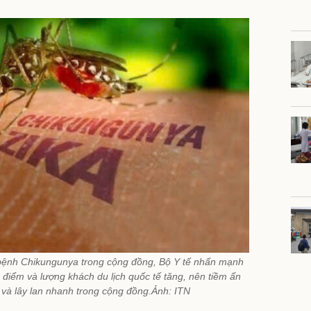
bệnh Chikungunya trong cộng đồng, Bộ Y tế nhấn mạnh
 điểm và lượng khách du lịch quốc tế tăng, nên tiềm ẩn
và lây lan nhanh trong cộng đồng.Ảnh: ITN