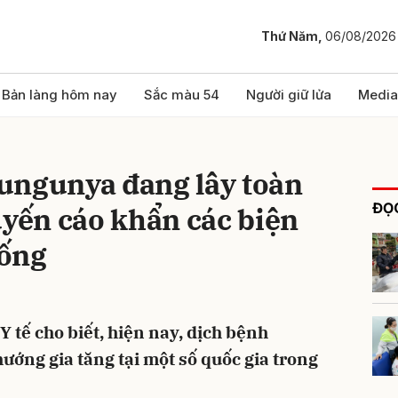
Thứ Năm,
06/08/2026
bình luận
Bản làng hôm nay
Sắc màu 54
Người giữ lửa
Media
ungunya đang lây toàn
ĐỌC
uyến cáo khẩn các biện
hống
Hủy
G
Y tế cho biết, hiện nay, dịch bệnh
ớng gia tăng tại một số quốc gia trong