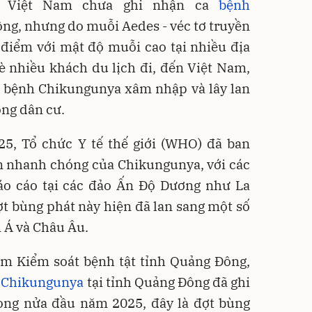
 Việt Nam chưa ghi nhận ca
bệnh
ng, nhưng do muỗi Aedes - véc tơ truyền
 điểm với mật độ muỗi cao tại nhiều địa
 nhiều khách du lịch đi, đến Việt Nam,
ơ bệnh Chikungunya xâm nhập và lây lan
ng dân cư.
25, Tổ chức Y tế thế giới (WHO) đã ban
an nhanh chóng của Chikungunya, với các
áo cáo tại các đảo Ấn Độ Dương như La
t bùng phát này hiện đã lan sang một số
 Á và Châu Âu.
âm Kiểm soát bệnh tật tỉnh Quảng Đông,
t
Chikungunya
tại tỉnh Quảng Đông đã ghi
ong nửa đầu năm 2025, đây là đợt bùng