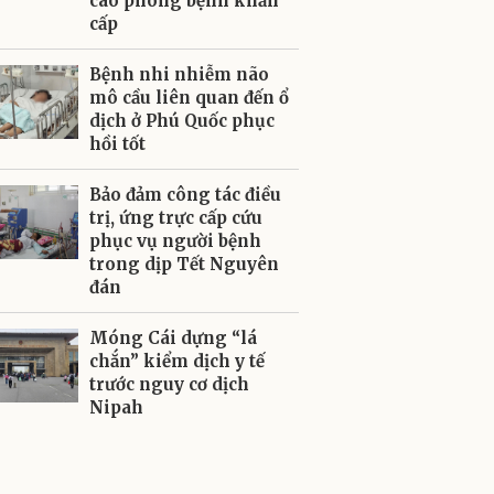
cáo phòng bệnh khẩn
cấp
Bệnh nhi nhiễm não
mô cầu liên quan đến ổ
dịch ở Phú Quốc phục
hồi tốt
Bảo đảm công tác điều
trị, ứng trực cấp cứu
phục vụ người bệnh
trong dịp Tết Nguyên
đán
Móng Cái dựng “lá
chắn” kiểm dịch y tế
trước nguy cơ dịch
Nipah