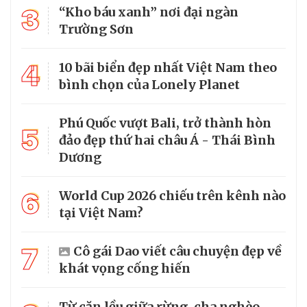
3
“Kho báu xanh” nơi đại ngàn
Trường Sơn
4
10 bãi biển đẹp nhất Việt Nam theo
bình chọn của Lonely Planet
Phú Quốc vượt Bali, trở thành hòn
5
đảo đẹp thứ hai châu Á - Thái Bình
Dương
6
World Cup 2026 chiếu trên kênh nào
tại Việt Nam?
7
Cô gái Dao viết câu chuyện đẹp về
khát vọng cống hiến
Từ căn lều giữa rừng, cha nghèo