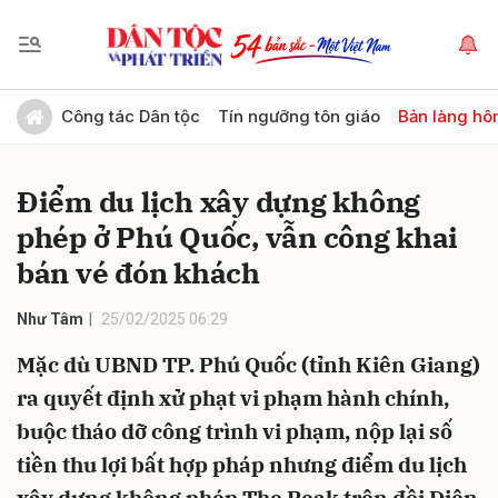
Gửi bình luận
Công tác Dân tộc
Tín ngưỡng tôn giáo
Bản làng hô
Điểm du lịch xây dựng không
phép ở Phú Quốc, vẫn công khai
bán vé đón khách
Như Tâm
25/02/2025 06:29
Hủy
Gửi
Mặc dù UBND TP. Phú Quốc (tỉnh Kiên Giang)
ra quyết định xử phạt vi phạm hành chính,
buộc tháo dỡ công trình vi phạm, nộp lại số
tiền thu lợi bất hợp pháp nhưng điểm du lịch