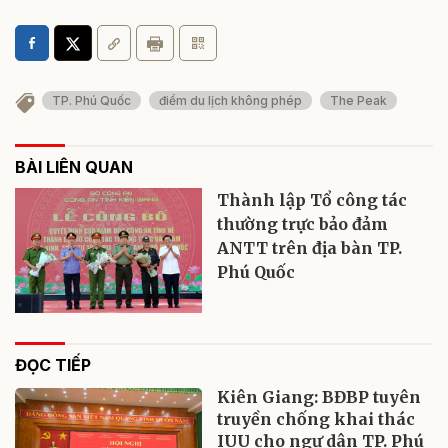
TP. Phú Quốc
điểm du lịch không phép
The Peak
BÀI LIÊN QUAN
Thành lập Tổ công tác
thường trực bảo đảm
ANTT trên địa bàn TP.
Phú Quốc
ĐỌC TIẾP
Kiên Giang: BĐBP tuyên
truyền chống khai thác
IUU cho ngư dân TP. Phú