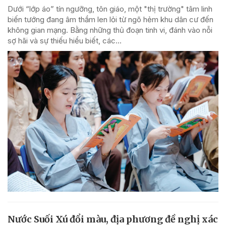
Dưới “lớp áo” tín ngưỡng, tôn giáo, một "thị trường" tâm linh
biến tướng đang âm thầm len lỏi từ ngõ hẻm khu dân cư đến
không gian mạng. Bằng những thủ đoạn tinh vi, đánh vào nỗi
sợ hãi và sự thiếu hiểu biết, các...
Nước Suối Xú đổi màu, địa phương đề nghị xác