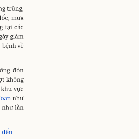
ng trũng,
 dốc; mưa
g tại các
 gây giảm
 bệnh về
ường đón
đợt không
 khu vực
đoan
như
 như lần
y đến