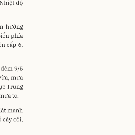
Nhiệt độ
ển hướng
biển phía
ên cấp 6,
ừ đêm 9/5
vừa, mưa
vực Trung
 mưa to.
giật mạnh
 cây cối,