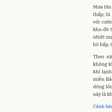
Mưa lớn 
thấp; lũ
với cườn
khu đô t
nhiệt m
hô hấp, 
Theo nh
không kh
khí lạn
miền Bắ
dông lố
này là k
Cảnh báo