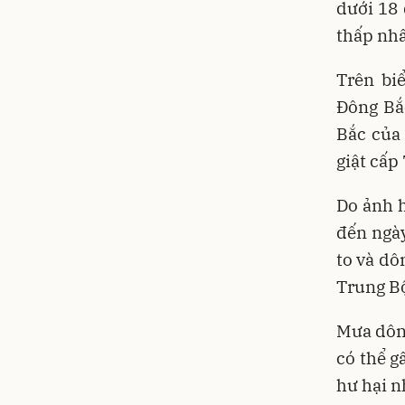
dưới 18 
thấp nhấ
Trên bi
Đông Bắc
Bắc của
giật cấp 
Do ảnh h
đến ngà
to và d
Trung Bộ
Mưa dông
có thể g
hư hại n