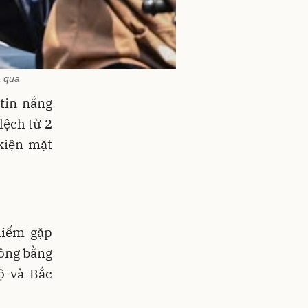
a qua
tin nắng
lệch từ 2
 kiện mặt
hiếm gặp
đồng bằng
ộ và Bắc