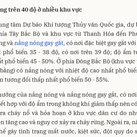
ng trên 40 độ ở nhiều khu vực
ung tâm Dự báo Khí tượng Thủy văn Quốc gia, dự 
phía Tây Bắc Bộ và khu vực từ Thanh Hóa đến Ph
ng và
nắng nóng gay gắt
, có nơi đặc biệt gay gắt vớ
 phổ biến 35 - 38 độ, có nơi trên 39 độ; độ ẩm 
t phổ biến 45 - 50%. Ở phía Đông Bắc Bộ (khu vực
bằng) có nắng nóng với nhiệt độ cao nhất phổ biế
m tương đối thấp nhất phổ biến 50 - 55%.
ưởng của nắng nóng và nắng nóng gay gắt, có nơi
kết hợp với độ ẩm trong không khí giảm thấp nên c
 ra cháy nổ và hỏa hoạn ở khu vực dân cư do nh
n tăng cao và nguy cơ xảy ra cháy rừng. Ngoài ra, 
hể gây tình trạng mất nước, kiệt sức, đột qụy do 