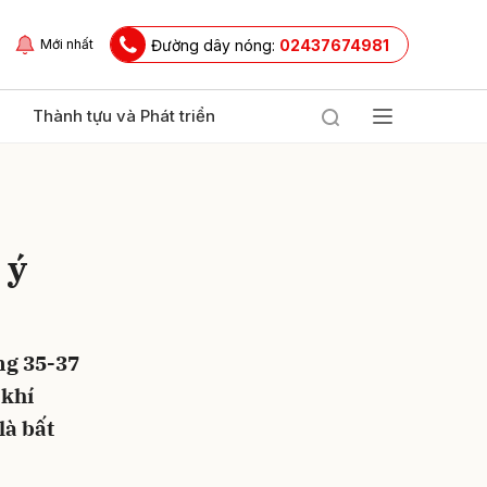
Đường dây nóng:
02437674981
Mới nhất
Thành tựu và Phát triển
 ý
ng 35-37
ửi
 khí
là bất