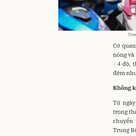
Thời
Cơ quan
nóng và 
- 4 độ, 
đệm như
Không k
Từ ngày
trong th
chuyển 
Trung Bộ