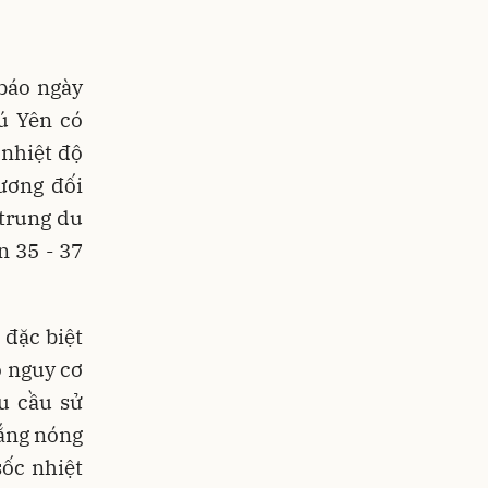
báo ngày
ú Yên có
i nhiệt độ
tương đối
 trung du
n 35 - 37
 đặc biệt
ó nguy cơ
u cầu sử
nắng nóng
sốc nhiệt