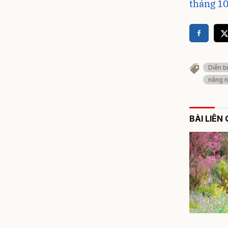
tháng 1
Diễn bi
nắng n
BÀI LIÊN