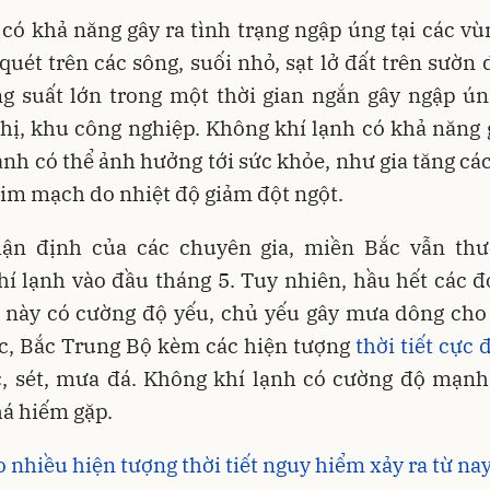
có khả năng gây ra tình trạng ngập úng tại các vù
 quét trên các sông, suối nhỏ, sạt lở đất trên sườn
g suất lớn trong một thời gian ngắn gây ngập ún
hị, khu công nghiệp. Không khí lạnh có khả năng
ạnh có thể ảnh hưởng tới sức khỏe, như gia tăng các
tim mạch do nhiệt độ giảm đột ngột.
ận định của các chuyên gia, miền Bắc vẫn th
í lạnh vào đầu tháng 5. Tuy nhiên, hầu hết các 
h này có cường độ yếu, chủ yếu gây mưa dông cho
c, Bắc Trung Bộ kèm các hiện tượng
thời tiết cực 
c, sét, mưa đá. Không khí lạnh có cường độ mạnh
há hiếm gặp.
 nhiều hiện tượng thời tiết nguy hiểm xảy ra từ na