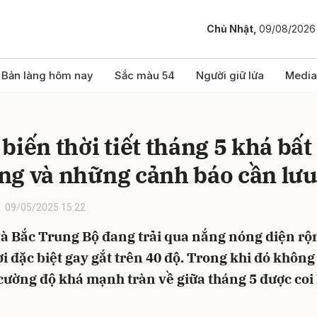
Chủ Nhật,
09/08/2026
bình luận
Bản làng hôm nay
Sắc màu 54
Người giữ lửa
Media
biến thời tiết tháng 5 khá bất
ng và những cảnh báo cần lưu
09/05/2025 15:22
và Bắc Trung Bộ đang trải qua nắng nóng diện rộ
Hủy
G
ơi đặc biệt gay gắt trên 40 độ. Trong khi đó không
cường độ khá mạnh tràn về giữa tháng 5 được coi 