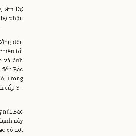
g tâm Dự
, bộ phận
.
ưởng đến
chiều tối
 và ảnh
g đến Bắc
Bộ. Trong
n cấp 3 -
g núi Bắc
 lạnh này
o có nơi