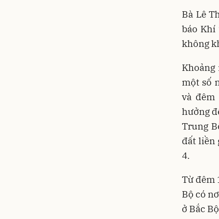
Bà Lê T
báo Khí 
không kh
Khoảng 
một số n
và đêm
hưởng đế
Trung Bộ
đất liền
4.
Từ đêm 1
Bộ có n
ở Bắc Bộ