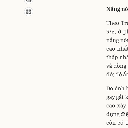
Nắng nó
Theo Tr
9/5, ở 
nắng nó
cao nhất
thấp nhấ
và đồng 
độ; độ ẩ
Do ảnh h
gay gắt 
cao xảy
dụng điệ
còn có t