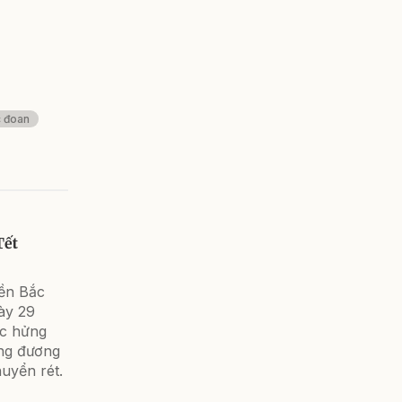
c đoan
Tết
iền Bắc
gày 29
ục hửng
ơng đương
uyển rét.