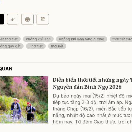
0
ến thời tiết
không khí lạnh
Không khí lạnh tăng cường
thời tiết cự
óng gay gắt
Thời tiết
thời tiết
 QUAN
Diễn biến thời tiết những ngày 
Nguyên đán Bính Ngọ 2026
Dự báo ngày mai (15/2) nhiệt độ m
tiếp tục tăng 2-3 độ, trời ấm áp. N
tháng Chạp (16/2), miền Bắc tiếp t
nắng, nhiệt độ cao nhất ở mức tư
hôm nay. Từ đêm Giao thừa, trời ch