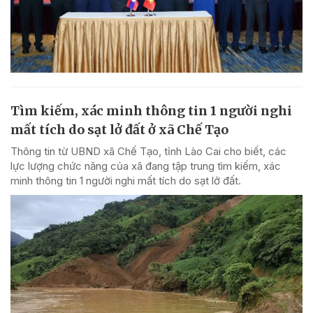
Tìm kiếm, xác minh thông tin 1 người nghi
mất tích do sạt lở đất ở xã Chế Tạo
Thông tin từ UBND xã Chế Tạo, tỉnh Lào Cai cho biết, các
lực lượng chức năng của xã đang tập trung tìm kiếm, xác
minh thông tin 1 người nghi mất tích do sạt lở đất.