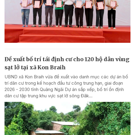
Đề xuất bố trí tái định cư cho 120 hộ dân vùng
sạt lở tại xã Kon Braih
UBND xã Kon Braih vừa đề xuất vào danh mục các dự án bố
trí dân cư trong kế hoạch đầu tư công trung hạn, giai đoạn
2026 - 2030 tỉnh Quảng Ngãi Dự án sắp xếp, bố trí ổn định
dân cư tập trung khu vực sạt lở sông Đăk...