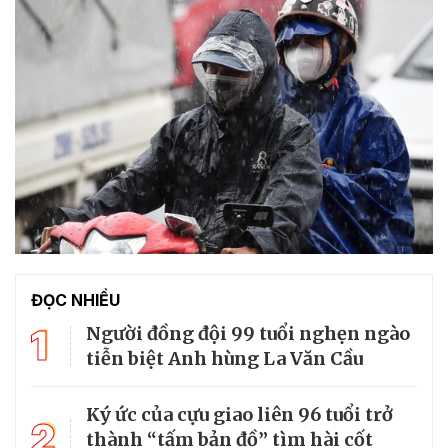
ĐỌC NHIỀU
1
Người đồng đội 99 tuổi nghẹn ngào
tiễn biệt Anh hùng La Văn Cầu
Ký ức của cựu giao liên 96 tuổi trở
2
thành “tấm bản đồ” tìm hài cốt