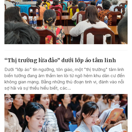
“Thị trường lừa đảo” dưới lớp áo tâm linh
Dưới “lớp áo” tín ngưỡng, tôn giáo, một "thị trường" tâm linh
biến tướng đang âm thầm len lỏi từ ngõ hẻm khu dân cư đến
không gian mạng. Bằng những thủ đoạn tinh vi, đánh vào nỗi
sợ hãi và sự thiếu hiểu biết, các...