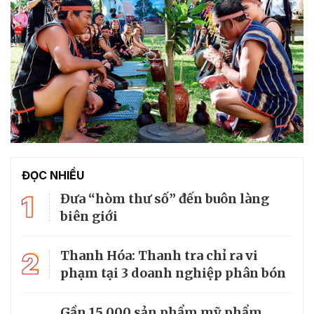
ĐỌC NHIỀU
1
Đưa “hòm thư số” đến buôn làng
biên giới
2
Thanh Hóa: Thanh tra chỉ ra vi
phạm tại 3 doanh nghiệp phân bón
Gần 15.000 sản phẩm mỹ phẩm,