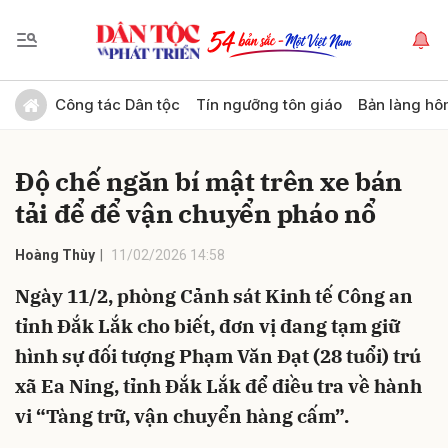
Gửi bình luận
Công tác Dân tộc
Tín ngưỡng tôn giáo
Bản làng hô
Độ chế ngăn bí mật trên xe bán
tải để để vận chuyển pháo nổ
Hoàng Thùy
11/02/2026 14:58
Ngày 11/2, phòng Cảnh sát Kinh tế Công an
Hủy
Gửi
tỉnh Đắk Lắk cho biết, đơn vị đang tạm giữ
hình sự đối tượng Phạm Văn Đạt (28 tuổi) trú
xã Ea Ning, tỉnh Đắk Lắk để điều tra về hành
vi “Tàng trữ, vận chuyển hàng cấm”.