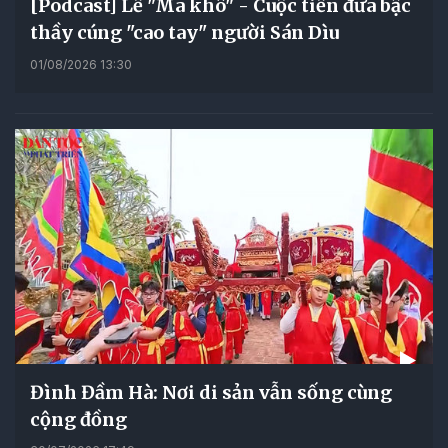
[Podcast] Lễ "Ma khô" - Cuộc tiễn đưa bậc
thầy cúng "cao tay" người Sán Dìu
01/08/2026 13:30
Đình Đầm Hà: Nơi di sản vẫn sống cùng
cộng đồng