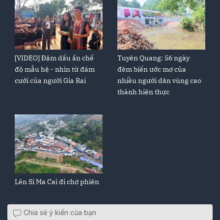
[VIDEO] Đậm dấu ấn chế
Tuyên Quang: 56 ngày
độ mẫu hệ - nhìn từ đám
đêm biến ước mơ của
cưới của người Gia Rai
nhiều người dân vùng cao
thành hiện thực
Lên Si Ma Cai đi chợ phiên
Chia sẻ ý kiến của bạn