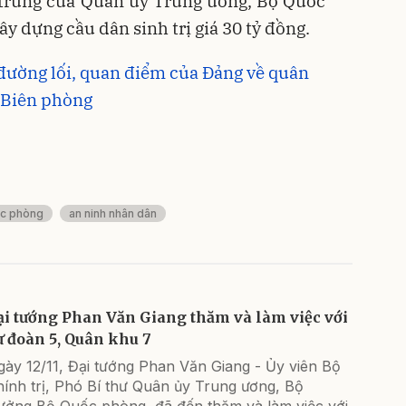
 trưng của Quân ủy Trung ương, Bộ Quốc
y dựng cầu dân sinh trị giá 30 tỷ đồng.
c đường lối, quan điểm của Đảng về quân
c Biên phòng
c phòng
an ninh nhân dân
ại tướng Phan Văn Giang thăm và làm việc với
ư đoàn 5, Quân khu 7
gày 12/11, Đại tướng Phan Văn Giang - Ủy viên Bộ
ính trị, Phó Bí thư Quân ủy Trung ương, Bộ
rưởng Bộ Quốc phòng, đã đến thăm và làm việc với