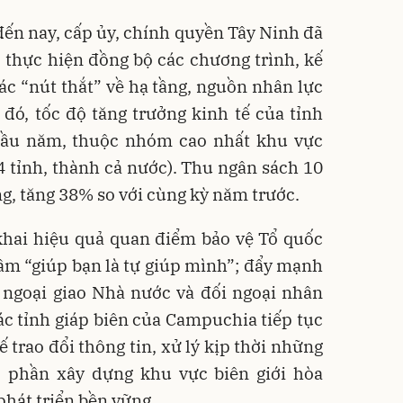
ến nay, cấp ủy, chính quyền Tây Ninh đã
o thực hiện đồng bộ các chương trình, kế
các “nút thắt” về hạ tầng, nguồn nhân lực
đó, tốc độ tăng trưởng kinh tế của tỉnh
đầu năm
, thuộc nhóm cao nhất khu vực
 tỉnh, thành cả nước). Thu ngân sách 10
ng
, tăng
38% so với cùng kỳ năm trước
.
khai hiệu quả quan điểm bảo vệ Tổ quốc
âm “giúp bạn là tự giúp mình”; đẩy mạnh
 ngoại giao Nhà nước và đối ngoại nhân
ác tỉnh giáp biên của Campuchia tiếp tục
ế trao đổi thông tin, xử lý kịp thời những
 phần xây dựng khu vực biên giới hòa
phát triển bền vững.