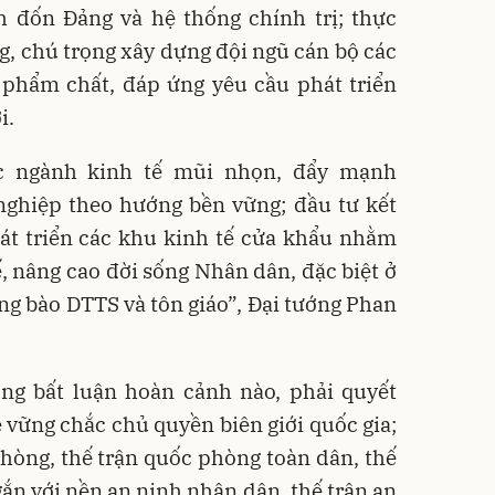
 đốn Đảng và hệ thống chính trị; thực
g, chú trọng xây dựng đội ngũ cán bộ các
, phẩm chất, đáp ứng yêu cầu phát triển
i.
ác ngành kinh tế mũi nhọn, đẩy mạnh
nghiệp theo hướng bền vững; đầu tư kết
hát triển các khu kinh tế cửa khẩu nhằm
ế, nâng cao đời sống Nhân dân, đặc biệt ở
ng bào DTTS và tôn giáo”, Đại tướng Phan
ong bất luận hoàn cảnh nào, phải quyết
ệ vững chắc chủ quyền biên giới quốc gia;
hòng, thế trận quốc phòng toàn dân, thế
ắn với nền an ninh nhân dân, thế trận an