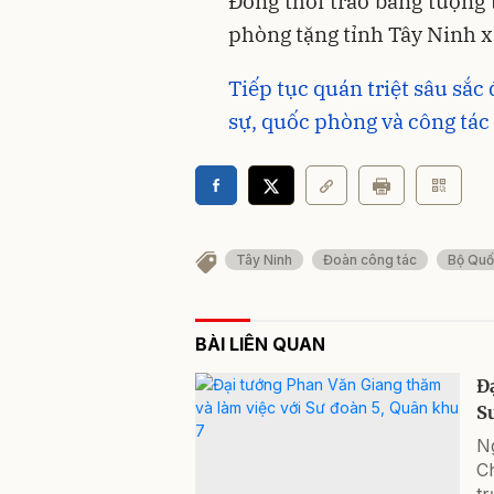
Đồng thời trao bảng tượng
phòng tặng tỉnh Tây Ninh xâ
Tiếp tục quán triệt sâu sắ
sự, quốc phòng và công tá
Tây Ninh
Đoàn công tác
Bộ Quố
BÀI LIÊN QUAN
Đ
S
N
Ch
t