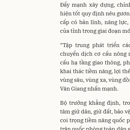
Đẩy mạnh xây dựng, chỉnh
hiện tốt quy định nêu gươn
cấp có bản lĩnh, năng lực
của tỉnh trong giai đoạn mớ
“Tập trung phát triển c
chuyển dịch cơ cấu nông 
cấu hạ tầng giao thông, p
khai thác tiềm năng, lợi th
vùng sâu, vùng xa, vùng đồ
Văn Giang nhấn mạnh.
Bộ trưởng khẳng định, tr
tâm giữ dân, giữ đất, bảo v
coi trọng tiềm năng quốc p
trận quốc phòng toàn dân g