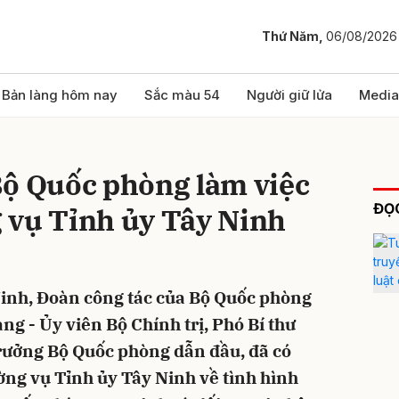
Thứ Năm,
06/08/2026
bình luận
Bản làng hôm nay
Sắc màu 54
Người giữ lửa
Media
Bộ Quốc phòng làm việc
ĐỌC
 vụ Tỉnh ủy Tây Ninh
 Ninh, Đoàn công tác của Bộ Quốc phòng
Hủy
G
g - Ủy viên Bộ Chính trị, Phó Bí thư
rưởng Bộ Quốc phòng dẫn đầu, đã có
ờng vụ Tỉnh ủy Tây Ninh về tình hình