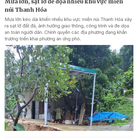
Mưa lớn, sạt lở đe dọa nhiều khu vực miền
núi Thanh Hóa
Mưa lớn kéo dài khiến nhiều khu vực miền núi Thanh Hóa xảy
ra sạt lở đất đá, ảnh hưởng giao thông, công trình và đe dọa
an toàn người dân. Chính quyền các địa phương đang khẩn
trương triển khai phương án ứng phó.