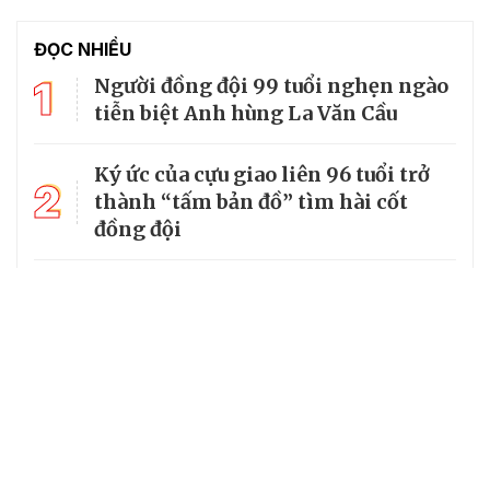
ĐỌC NHIỀU
1
Người đồng đội 99 tuổi nghẹn ngào
tiễn biệt Anh hùng La Văn Cầu
Ký ức của cựu giao liên 96 tuổi trở
2
thành “tấm bản đồ” tìm hài cốt
đồng đội
3
Từ căn lều giữa rừng, cha nghèo
nuôi 7 con gái thành cử nhân
Tổng Bí thư, Chủ tịch nước truy
4
tặng huân chương dũng cảm cho
chiến sĩ Kpă Thiêp