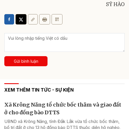
SỸ HÀO
Gửi bình luận
XEM THÊM TIN TỨC - SỰ KIỆN
Xã Krông Năng tổ chức bốc thăm và giao đất
ở cho đồng bào DTTS
UBND xã Krông Năng, tỉnh Đắk Lắk vừa tổ chức bốc thăm,
bố trí đất ở cho 13 hộ đồng bào DTTS thuộc diện hộ nghèo,