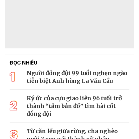
ĐỌC NHIỀU
1
Người đồng đội 99 tuổi nghẹn ngào
tiễn biệt Anh hùng La Văn Cầu
Ký ức của cựu giao liên 96 tuổi trở
2
thành “tấm bản đồ” tìm hài cốt
đồng đội
3
Từ căn lều giữa rừng, cha nghèo
nuôi 7 con gái thành cử nhân