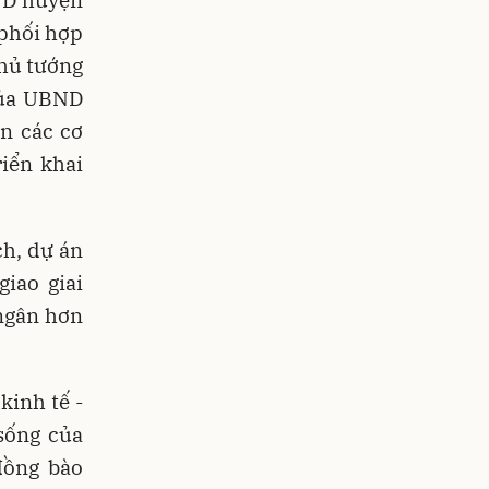
ND huyện
 phối hợp
Thủ tướng
của UBND
ẫn các cơ
riển khai
ch, dự án
iao giai
 ngân hơn
kinh tế -
sống của
đồng bào