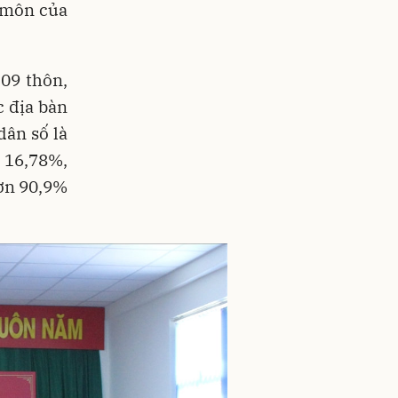
 môn của
109 thôn,
c địa bàn
dân số là
 16,78%,
hơn 90,9%