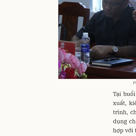
P
Tại buổi
xuất, k
trình, 
dụng ch
hợp với 