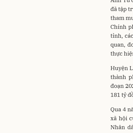
Anh Tú 
đã tập t
tham mưu
Chính p
tỉnh, cá
quan, đơ
thực hiệ
Huyện Lắ
thành p
đoạn 202
181 tỷ đ
Qua 4 nă
xã hội 
Nhân dâ