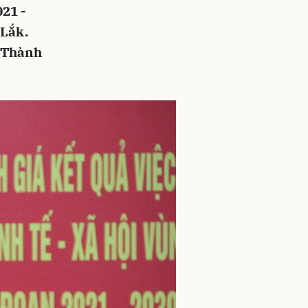
021 -
 Lắk.
m Thành