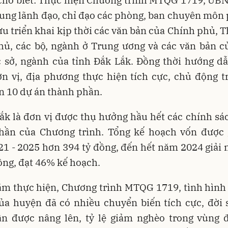
cho biết: Thực hiện Chương trình MTQG 1719, UB
rung lãnh đạo, chỉ đạo các phòng, ban chuyên môn
 triển khai kịp thời các văn bản của Chính phủ, 
hủ, các bộ, ngành ở Trung ương và các văn bản 
c sở, ngành của tỉnh Đắk Lắk. Đồng thời hướng d
n vị, địa phương thực hiện tích cực, chủ động t
n 10 dự án thành phần.
k là đơn vị được thụ hưởng hầu hết các chính sá
hần của Chương trình. Tổng kế hoạch vốn được g
1 - 2025 hơn 394 tỷ đồng, đến hết năm 2024 giải
ồng, đạt 46% kế hoạch.
m thực hiện, Chương trình MTQG 1719, tình hình 
của huyện đã có nhiều chuyển biến tích cực, đời 
n được nâng lên, tỷ lệ giảm nghèo trong vùng 