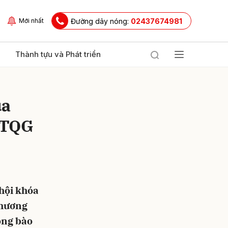
Đường dây nóng:
02437674981
Mới nhất
Thành tựu và Phát triển
ủa
MTQG
ửi
hội khóa
Chương
đồng bào