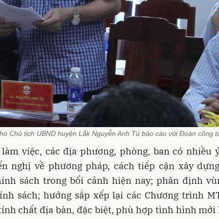
hó Chủ tịch UBND huyện Lắk Nguyễn Anh Tú báo cáo với Đoàn công t
 làm việc, các địa phương, phòng, ban có nhiều 
iến nghị về phương pháp, cách tiếp cận xây dựn
chính sách trong bối cảnh hiện nay; phân định vù
ính sách; hướng sắp xếp lại các Chương trình 
tính chất địa bàn, đặc biệt, phù hợp tình hình mới