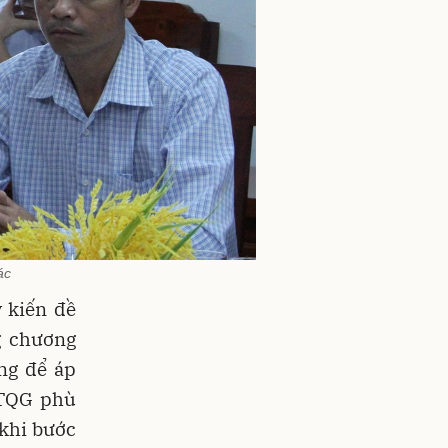
ác
ý kiến đề
g chương
ng để áp
MTQG phù
 khi bước