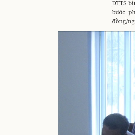
DTTS bì
bước ph
đồng/ngư