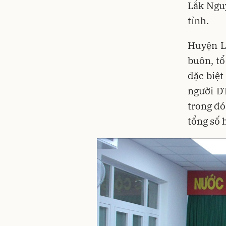
Lắk Ngu
tỉnh.
Huyện Lắ
buôn, tổ
đặc biệt
người D
trong đó
tổng số 