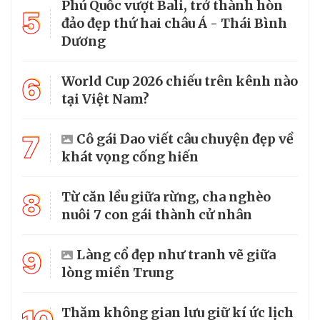
Phú Quốc vượt Bali, trở thành hòn
5
đảo đẹp thứ hai châu Á - Thái Bình
Dương
6
World Cup 2026 chiếu trên kênh nào
tại Việt Nam?
7
Cô gái Dao viết câu chuyện đẹp về
khát vọng cống hiến
8
Từ căn lều giữa rừng, cha nghèo
nuôi 7 con gái thành cử nhân
9
Làng cổ đẹp như tranh vẽ giữa
lòng miền Trung
Thăm không gian lưu giữ kí ức lịch