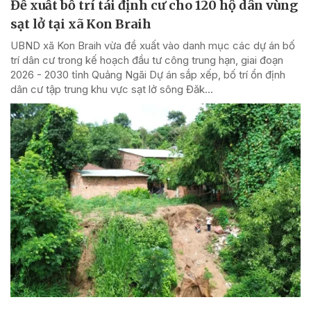
Đề xuất bố trí tái định cư cho 120 hộ dân vùng
sạt lở tại xã Kon Braih
UBND xã Kon Braih vừa đề xuất vào danh mục các dự án bố
trí dân cư trong kế hoạch đầu tư công trung hạn, giai đoạn
2026 - 2030 tỉnh Quảng Ngãi Dự án sắp xếp, bố trí ổn định
dân cư tập trung khu vực sạt lở sông Đăk...