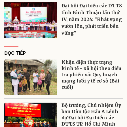
Đại hội Đại biểu các DTTS
tỉnh Bình Thuận lần thứ
IV, năm 2024: “Khát vọng
vươn lên, phát triển bền
vững”
ĐỌC TIẾP
Nhận diện thực trạng
kinh tế - xã hội theo điều
tra phiếu xã: Quy hoạch
mạng lưới y tế cơ sở (Bài
cuối)
Bộ trưởng, Chủ nhiệm Ủy
ban Dân tộc Hầu A Lềnh
dự Đại hội Đại biểu các
DTTS TP. Hồ Chí Minh