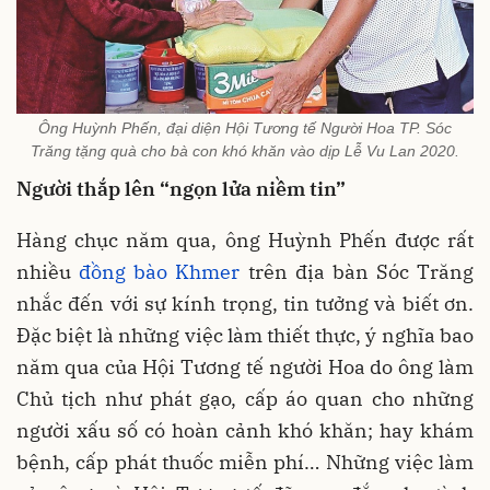
Ông Huỳnh Phến, đại diện Hội Tương tế Người Hoa TP. Sóc
Trăng tặng quà cho bà con khó khăn vào dịp Lễ Vu Lan 2020.
Người thắp lên “ngọn lửa niềm tin”
Hàng chục năm qua, ông Huỳnh Phến được rất
nhiều
đồng bào Khmer
trên địa bàn Sóc Trăng
nhắc đến với sự kính trọng, tin tưởng và biết ơn.
Đặc biệt là những việc làm thiết thực, ý nghĩa bao
năm qua của Hội Tương tế người Hoa do ông làm
Chủ tịch như phát gạo, cấp áo quan cho những
người xấu số có hoàn cảnh khó khăn; hay khám
bệnh, cấp phát thuốc miễn phí… Những việc làm