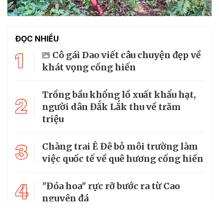
ĐỌC NHIỀU
1
Cô gái Dao viết câu chuyện đẹp về
khát vọng cống hiến
Trồng bầu khổng lồ xuất khẩu hạt,
2
người dân Đắk Lắk thu về trăm
triệu
3
Chàng trai Ê Đê bỏ môi trường làm
việc quốc tế về quê hương cống hiến
4
"Đóa hoa" rực rỡ bước ra từ Cao
nguyên đá