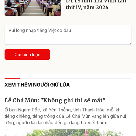
DTTS tỉnh Trà Vinh lần
thứ IV, năm 2024
Gửi bình luận
XEM THÊM NGƯỜI GIỮ LỬA
Lễ Chá Mùn: "Không ghi thì sẽ mất"
Ở bản Ngàm Pốc, xã Yên Thắng, tỉnh Thanh Hóa, mỗi khi
tiếng chiêng, tiếng trống của Lễ Chá Mùn vang lên giữa núi
rừng, người dân lại nhắc đến già làng Lò Viết Lâm.