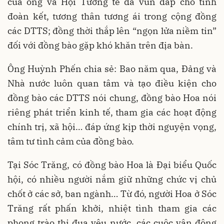
của ông và Hội Tương tế đã vun đắp cho tình
đoàn kết, tương thân tương ái trong cộng đồng
các DTTS; đồng thời thắp lên “ngọn lửa niềm tin”
đối với đồng bào gặp khó khăn trên địa bàn.
Ông Huỳnh Phến chia sẻ: Bao năm qua, Đảng và
Nhà nước luôn quan tâm và tạo điều kiện cho
đồng bào các DTTS nói chung, đồng bào Hoa nói
riêng phát triển kinh tế, tham gia các hoạt động
chính trị, xã hội… đáp ứng kịp thời nguyện vọng,
tâm tư tình cảm của đồng bào.
Tại Sóc Trăng, có đồng bào Hoa là Đại biểu Quốc
hội, có nhiều người nắm giữ những chức vị chủ
chốt ở các sở, ban ngành… Từ đó, người Hoa ở Sóc
Trăng rất phấn khởi, nhiệt tình tham gia các
phong trào thi đua yêu nước, các cuộc vận động