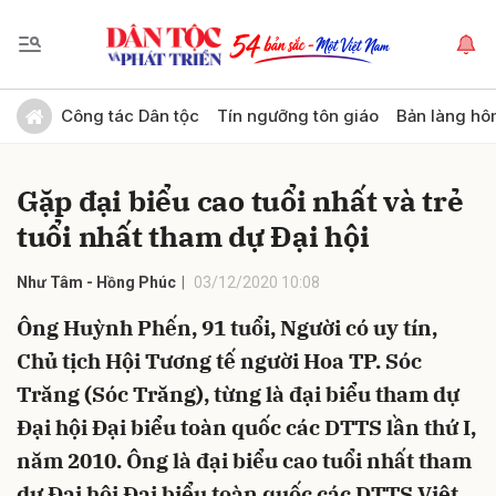
Gửi bình luận
Công tác Dân tộc
Tín ngưỡng tôn giáo
Bản làng hô
Gặp đại biểu cao tuổi nhất và trẻ
tuổi nhất tham dự Đại hội
Như Tâm - Hồng Phúc
03/12/2020 10:08
Ông Huỳnh Phến, 91 tuổi, Người có uy tín,
Hủy
Gửi
Chủ tịch Hội Tương tế người Hoa TP. Sóc
Trăng (Sóc Trăng), từng là đại biểu tham dự
Đại hội Đại biểu toàn quốc các DTTS lần thứ I,
năm 2010. Ông là đại biểu cao tuổi nhất tham
dự Đại hội Đại biểu toàn quốc các DTTS Việt