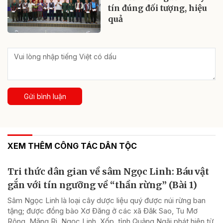
tín đúng đối tượng, hiệu
quả
Gửi bình luận
XEM THÊM CÔNG TÁC DÂN TỘC
Tri thức dân gian về sâm Ngọc Linh: Báu vật
gắn với tín ngưỡng về “thần rừng” (Bài 1)
Sâm Ngọc Linh là loại cây dược liệu quý được núi rừng ban
tặng; được đồng bào Xơ Đăng ở các xã Đăk Sao, Tu Mơ
Rông, Măng Ri, Ngọc Linh, Xốp, tỉnh Quảng Ngãi phát hiện từ