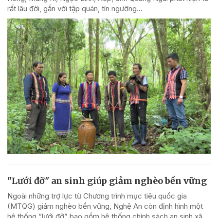
rất lâu đời, gắn với tập quán, tín ngưỡng...
"Lưới đỡ" an sinh giúp giảm nghèo bền vững
Ngoài những trợ lực từ Chương trình mục tiêu quốc gia
(MTQG) giảm nghèo bền vững, Nghệ An còn định hình một
hệ thống “lưới đỡ” bao gồm hệ thống chính sách an sinh xã