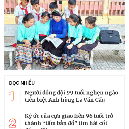
ĐỌC NHIỀU
1
Người đồng đội 99 tuổi nghẹn ngào
tiễn biệt Anh hùng La Văn Cầu
Ký ức của cựu giao liên 96 tuổi trở
2
thành “tấm bản đồ” tìm hài cốt