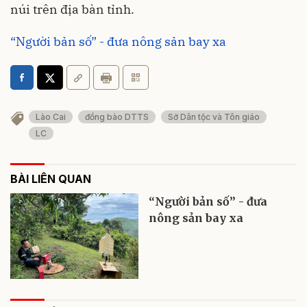
núi trên địa bàn tỉnh.
“Người bản số” - đưa nông sản bay xa
Lào Cai
đồng bào DTTS
Sở Dân tộc và Tôn giáo
LC
BÀI LIÊN QUAN
“Người bản số” - đưa
nông sản bay xa