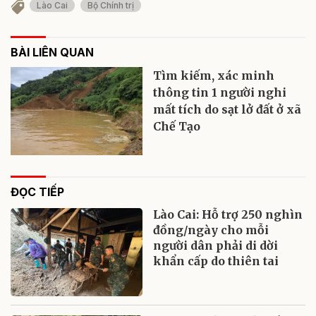
Lào Cai
Bộ Chính trị
BÀI LIÊN QUAN
Tìm kiếm, xác minh
thông tin 1 người nghi
mất tích do sạt lở đất ở xã
Chế Tạo
ĐỌC TIẾP
Lào Cai: Hỗ trợ 250 nghìn
đồng/ngày cho mỗi
người dân phải di dời
khẩn cấp do thiên tai