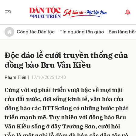
Gửi bình luận
Công tác Dân tộc
Tín ngưỡng tôn giáo
Bản làng hô
Độc đáo lễ cưới truyền thống của
đồng bào Bru Vân Kiều
Phạm Tiến
17/10/2025 12:40
Cùng với sự phát triển vượt bậc về mọi mặt
Hủy
Gửi
của đất nước, đời sống kinh tế, văn hóa của
đồng bào các DTTScũng có những bước phát
triển mạnh mẽ. Tuy nhiên với đồng bào Bru
Vân Kiều sống ở dãy Trường Sơn, cưới hỏi
vẫn là một nghi lễ đậm đà bản sắc dân tộc và