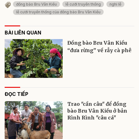
đồng bào Bru Vân Kiều
lễ cưới truyền thống
nghi lễ
lễ cưới truyền thống của đồng bào Bru Vân Kiều
BÀI LIÊN QUAN
Đồng bào Bru Vân Kiều
“đưa rừng” về rẫy cà phê
ĐỌC TIẾP
Trao "cần câu" để đồng
bào Bru Vân Kiều ở bản
Rình Rình "câu cá"