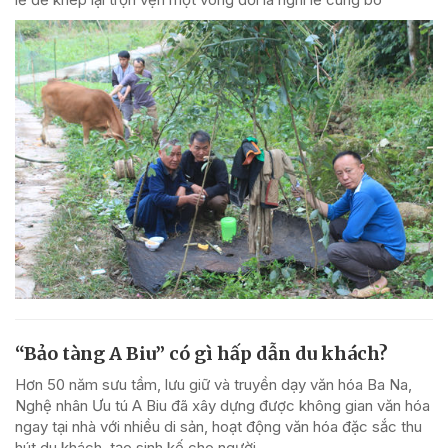
“Bảo tàng A Biu” có gì hấp dẫn du khách?
Hơn 50 năm sưu tầm, lưu giữ và truyền dạy văn hóa Ba Na,
Nghệ nhân Ưu tú A Biu đã xây dựng được không gian văn hóa
ngay tại nhà với nhiều di sản, hoạt động văn hóa đặc sắc thu
hút du khách, tạo sinh kế cho người...