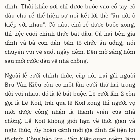
đình. Thời khắc sợi chỉ được buộc vào cổ tay cô
dâu chú rể thể hiện sự nối kết lời thề “ăn đời ở
kiếp với nhau”. Cô dâu, chú rể được buộc xong,
thì tiệc cưới chính thức bắt đầu. Cả hai bên gia
đình và bà con dân bản tổ chức ăn uống, nói
chuyện vui vẻ suốt ngày đêm. Đến mờ sáng hôm
sau mới rước dâu về nhà chồng.
Ngoài lễ cưới chính thức, cặp đôi trai gái người
Bru Vân Kiều còn có một lần cưới thứ hai trong
đời với nhau, đó là lễ bắt buộc. Lễ cưới lần 2 còn
gọi là Lễ Koil, trải qua lễ Koil xong thì người vợ
mới được công nhận là thành viên của nhà
chồng. Lễ Koil không giới hạn về thời gian và
nghi thức, tùy hoàn cảnh mỗi gia đình để tiện lợi
tổ chức. Đồng bào Bru - Vân Kiều quan niệm, làm