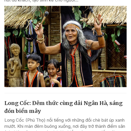
Long Cốc: Đêm thức cùng dải Ngân Hà, sáng
đón biển mây
Long Cốc (Phú Thọ) nổi tiếng với những đồi chè bát úp xanh
mướt. Khi màn đêm buông xuống, nơi đây trở thành điểm săn