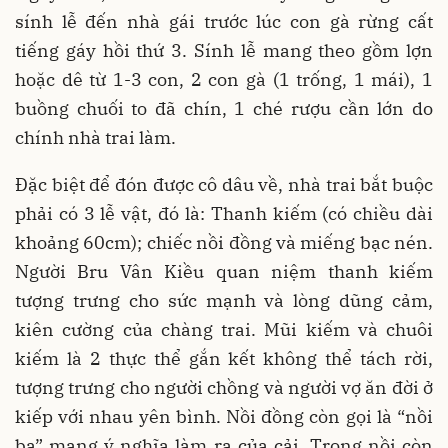
sính lễ đến nhà gái trước lúc con gà rừng cất
tiếng gáy hồi thứ 3. Sính lễ mang theo gồm lợn
hoặc dê từ 1-3 con, 2 con gà (1 trống, 1 mái), 1
buồng chuối to đã chín, 1 ché rượu cần lớn do
chính nhà trai làm.
Đặc biệt để đón được cô dâu về, nhà trai bắt buộc
phải có 3 lễ vật, đó là: Thanh kiếm (có chiều dài
khoảng 60cm); chiếc nồi đồng và miếng bạc nén.
Người Bru Vân Kiều quan niệm thanh kiếm
tượng trưng cho sức mạnh và lòng dũng cảm,
kiên cường của chàng trai. Mũi kiếm và chuôi
kiếm là 2 thực thể gắn kết không thể tách rời,
tượng trưng cho người chồng và người vợ ăn đời ở
kiếp với nhau yên bình. Nồi đồng còn gọi là “nồi
ba” mang ý nghĩa làm ra của cải. Trong nồi còn