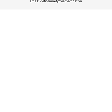
Email: vietnamnet@vietnamnet.vn