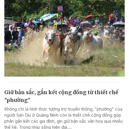
Giữ bản sắc, gắn kết cộng đồng từ thiết chế
"phường"
Không chỉ là hình thức tương trợ truyền thống, "phường" của
người Sán Dìu ở Quảng Ninh còn là thiết chế cộng đồng góp
phần gắn kết các gia đình, gìn giữ bản sắc văn hóa qua nhiều
thế hệ. Trong nhịp sống hiện đại,...