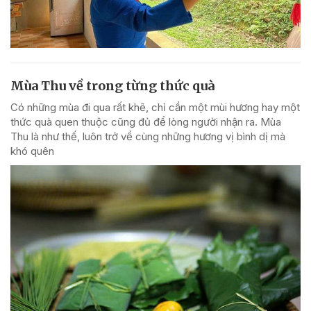
Mùa Thu về trong từng thức quà
Có những mùa đi qua rất khẽ, chỉ cần một mùi hương hay một
thức quà quen thuộc cũng đủ để lòng người nhận ra. Mùa
Thu là như thế, luôn trở về cùng những hương vị bình dị mà
khó quên