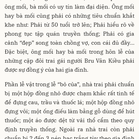
ông mối, bà mối có uy tín làm đại diện. Ông mối
hay bà mối cũng phải có những tiêu chuẩn khắt
khe như: Phải từ 50 tuổi trở lên; Phải hiểu rõ về
phong tục tập quán truyền thống; Phải có gia
cảnh “đẹp” song toàn chồng vợ, con cái đủ đầy…
Đặc biệt, ông mối hay bà mối trong hôn lễ của
những cặp đôi trai gái người Bru Vân Kiều phải
được sự đồng ý của hai gia đình.
Phần lễ vật trong lễ “bỏ của”, nhà trai phải chuẩn
bị một hộp đồng nhỏ được chạm khắc rất tinh tế
để đựng cau, trầu và thuốc lá; một hộp đồng nhỏ
đựng vôi; một ống điếu làm bằng gỗ dùng để hút
thuốc; một áo được dệt từ vải thổ cẩm theo quy
định truyền thống. Ngoài ra nhà trai còn phải
chuẩn bị 2 đến 3 nén bạc trắng tùy theo gia đình