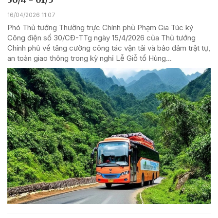
16/04/2026 11:07
Phó Thủ tướng Thường trực Chính phủ Phạm Gia Túc ký
Công điện số 30/CĐ-TTg ngày 15/4/2026 của Thủ tướng
Chính phủ về tăng cường công tác vận tải và bảo đảm trật tự,
an toàn giao thông trong kỳ nghỉ Lễ Giỗ tổ Hùng...